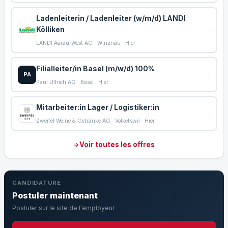
Ladenleiterin / Ladenleiter (w/m/d) LANDI
Kölliken
LANDI Aarau-West AG · Winznau · Hier
Filialleiter/in Basel (m/w/d) 100%
PA
Paul Ullrich AG · Basel · Hier
Mitarbeiter:in Lager / Logistiker:in
Zweifel Weine & Getränke AG · Volketswil · Hier
Voir toutes les offres
CANDIDATURE
Postuler maintenant
Postuler sur le site de l'employeur