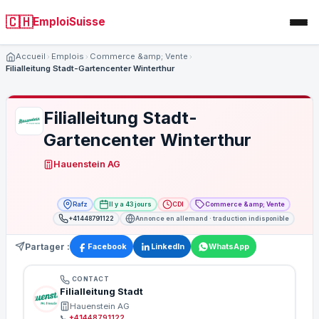
🇨🇭
EmploiSuisse
Accueil
Emplois
Commerce &amp; Vente
Filialleitung Stadt-Gartencenter Winterthur
Filialleitung Stadt-
Gartencenter Winterthur
Hauenstein AG
Rafz
Il y a 43 jours
CDI
Commerce &amp; Vente
+41448791122
Annonce en allemand · traduction indisponible
Partager :
Facebook
LinkedIn
WhatsApp
CONTACT
Filialleitung Stadt
Hauenstein AG
📞
+41448791122