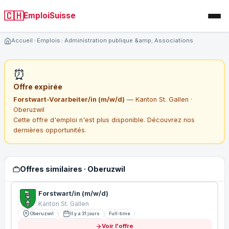
🇨🇭
EmploiSuisse
Accueil
Emplois
Administration publique &amp; Associations
⏰
Offre expirée
Forstwart-Vorarbeiter/in (m/w/d)
— Kanton St. Gallen ·
Oberuzwil
Cette offre d'emploi n'est plus disponible. Découvrez nos
dernières opportunités.
Offres similaires · Oberuzwil
Forstwart/in (m/w/d)
Kanton St. Gallen
Oberuzwil
Il y a 31 jours
Full-time
Voir l'offre