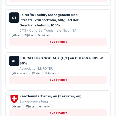
Leiter/in Facility Management und
CT
Infrastrukturportfolio, Mitglied der
Geschäftsleitung, 100%
CTS - Congrès, Tourisme et Sport SA
Biel
Hier
Full-time
Voir l'offre
EDUCATEURS SOCIAUX (H/F) en CDI entre 60% et
AS
90%
Association LE FOYER
Lausanne
Hier
Full-time
Voir l'offre
Kanzleimitarbeiter/-in (Sekretär/-in)
Bundesverwaltung
Bern
Hier
Full-time
Voir l'offre