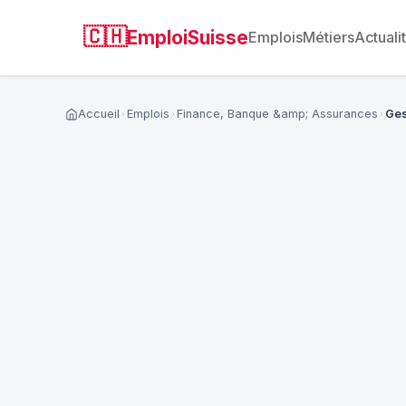
🇨🇭
EmploiSuisse
Emplois
Métiers
Actuali
Accueil
Emplois
Finance, Banque &amp; Assurances
Ges