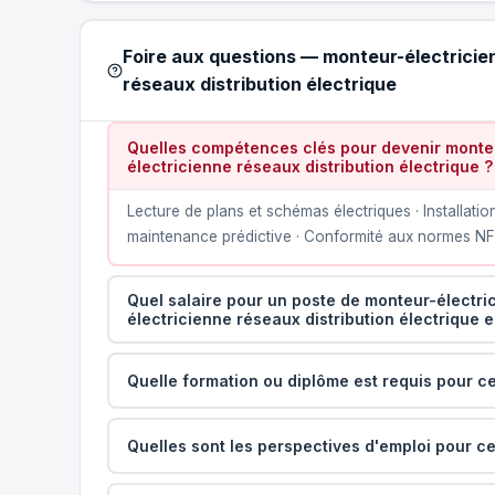
Foire aux questions — monteur-électricie
réseaux distribution électrique
Quelles compétences clés pour devenir monteu
électricienne réseaux distribution électrique ?
Lecture de plans et schémas électriques · Installati
maintenance prédictive · Conformité aux normes NF C
Quel salaire pour un poste de monteur-électri
électricienne réseaux distribution électrique 
Quelle formation ou diplôme est requis pour ce
Quelles sont les perspectives d'emploi pour ce