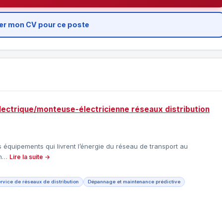
er mon CV pour ce poste
électrique/monteuse-électricienne réseaux distribution
es équipements qui livrent l’énergie du réseau de transport au
ion…
Lire la suite →
ervice de réseaux de distribution
Dépannage et maintenance prédictive