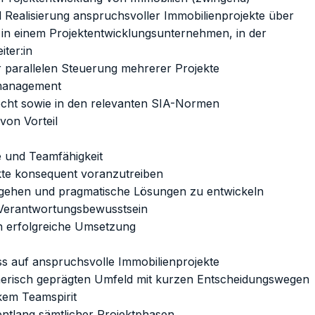
 Realisierung anspruchsvoller Immobilienprojekte über
 in einem Projektentwicklungsunternehmen, in der
ter:in
r parallelen Steuerung mehrerer Projekte
tmanagement
echt sowie in den relevanten SIA-Normen
von Vorteil
 und Teamfähigkeit
kte konsequent voranzutreiben
gehen und pragmatische Lösungen zu entwickeln
Verantwortungsbewusstsein
en erfolgreiche Umsetzung
ss auf anspruchsvolle Immobilienprojekte
merisch geprägten Umfeld mit kurzen Entscheidungswegen
kem Teamspirit
entlang sämtlicher Projektphasen