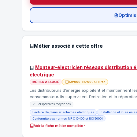
Optimis
Métier associé à cette offre
Monteur-électricien réseaux distribution 
électrique
MÉTIER ASSOCIÉ
59'000–115'000 CHF/an
Les distributeurs d’énergie exploitent et maintiennent l
consommateur. Ils supervisent l’entretien et la réparat
📈 Perspectives moyennes
Lecture de plans et schémas électriques
Installation et mise en s
Conformité aux normes NF C 15-100 et ISO 50001
Voir la fiche métier complète