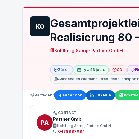
Gesamtprojektlei
KO
Realisierung 80
Kohlberg &amp; Partner GmbH
Zürich
Il y a 53 jours
CDI
F
Annonce en allemand · traduction indisponi
Partager :
Facebook
LinkedIn
WhatsA
CONTACT
Partner Gmb
PA
Kohlberg &amp; Partner GmbH
📞
0438887084