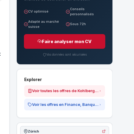
Conseils
CV optimisé
personnalisés
Adapté au marché
Sous 72h
suisse
Faire analyser mon CV
t
Vos données sont sécurisées
Explorer
Voir toutes les offres de Kohlberg &amp; Partner GmbH
Voir les offres en Finance, Banque &amp; Assurances
Zürich