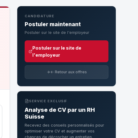
CANDIDATURE
Postuler maintenant
Postuler sur le site de l'employeur
Postuler sur le site de
l'employeur
← Retour aux offres
SERVICE EXCLUSIF
Analyse de CV par un RH
Suisse
Recevez des conseils personnalisés pour
optimiser votre CV et augmenter vos
chances de décrocher un entretien.