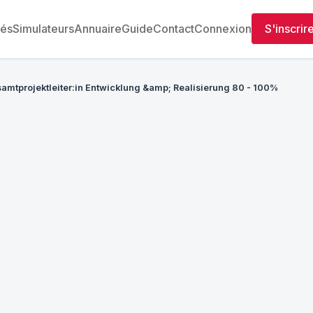
tés
Simulateurs
Annuaire
Guide
Contact
Connexion
S'inscrir
amtprojektleiter:in Entwicklung &amp; Realisierung 80 - 100%