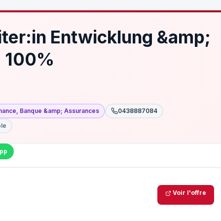
ter:in Entwicklung &amp;
 - 100%
inance, Banque &amp; Assurances
0438887084
ble
pp
Voir l'offre