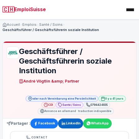
🇨🇭
EmploiSuisse
Accueil
Emplois
Santé / Soins
Geschäftsführer / Geschäftsführerin soziale Institution
Geschäftsführer /
Geschäftsführerin soziale
Institution
André Vögtlin &amp; Partner
oder nach Vereinbarung eine Persönlichkeit
Il y a 41 jours
CDI
Santé / Soins
0794424835
Annonce en allemand · traduction indisponible
Partager :
Facebook
LinkedIn
WhatsApp
CONTACT