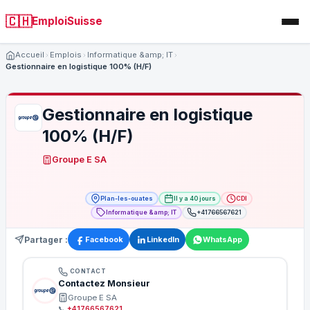
🇨🇭
EmploiSuisse
Accueil
Emplois
Informatique &amp; IT
Gestionnaire en logistique 100% (H/F)
Gestionnaire en logistique
100% (H/F)
Groupe E SA
Plan-les-ouates
Il y a 40 jours
CDI
Informatique &amp; IT
+41766567621
Partager :
Facebook
LinkedIn
WhatsApp
CONTACT
Contactez Monsieur
Groupe E SA
📞
+41766567621