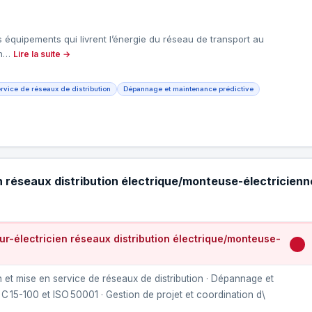
es équipements qui livrent l’énergie du réseau de transport au
ion…
Lire la suite →
ervice de réseaux de distribution
Dépannage et maintenance prédictive
n réseaux distribution électrique/monteuse-électricienn
r-électricien réseaux distribution électrique/monteuse-
on et mise en service de réseaux de distribution · Dépannage et
 15-100 et ISO 50001 · Gestion de projet et coordination d\