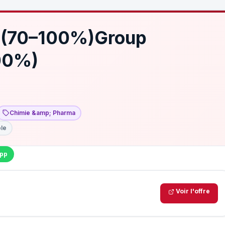
r (70–100%)Group
100%)
Chimie &amp; Pharma
ble
pp
Voir l'offre