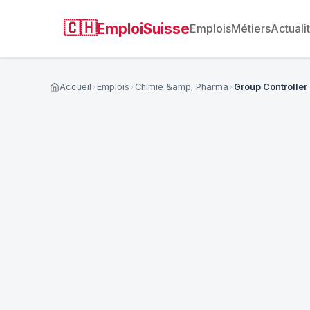
🇨🇭
EmploiSuisse
Emplois
Métiers
Actuali
Accueil
Emplois
Chimie &amp; Pharma
Group Controller