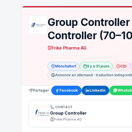
Group Controlle
Controller (70–
Frike Pharma AG
Mönchaltorf
Il y a 31 jours
CDI
Annonce en allemand · traduction indisponi
Partager :
Facebook
LinkedIn
WhatsA
CONTACT
Group Controller
Frike Pharma AG