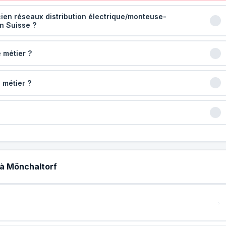
cien réseaux distribution électrique/monteuse-
en Suisse ?
 métier ?
 métier ?
 à Mönchaltorf