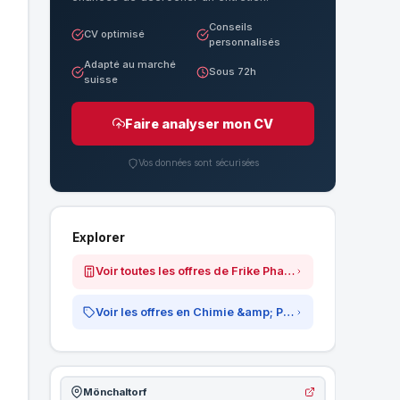
Conseils
CV optimisé
personnalisés
Adapté au marché
Sous 72h
suisse
Faire analyser mon CV
Vos données sont sécurisées
Explorer
Voir toutes les offres de Frike Pharma AG
Voir les offres en Chimie &amp; Pharma
Mönchaltorf