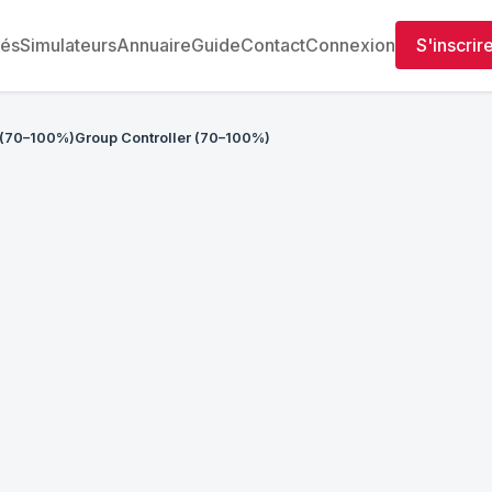
tés
Simulateurs
Annuaire
Guide
Contact
Connexion
S'inscrir
 (70–100%)Group Controller (70–100%)