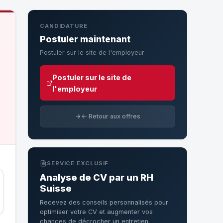
CANDIDATURE
Postuler maintenant
Postuler sur le site de l'employeur
Postuler sur le site de
l'employeur
← Retour aux offres
SERVICE EXCLUSIF
Analyse de CV par un RH
Suisse
Recevez des conseils personnalisés pour
optimiser votre CV et augmenter vos
chances de décrocher un entretien.