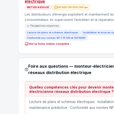
électrique
MÉTIER ASSOCIÉ
59'000–115'000 CHF/an
Les distributeurs d’énergie exploitent et maintiennent l
consommateur. Ils supervisent l’entretien et la réparat
📈 Perspectives moyennes
Lecture de plans et schémas électriques
Installation et mise en s
Conformité aux normes NF C 15-100 et ISO 50001
Voir la fiche métier complète
Foire aux questions — monteur-électricie
réseaux distribution électrique
Quelles compétences clés pour devenir monteu
électricienne réseaux distribution électrique ?
Lecture de plans et schémas électriques · Installati
maintenance prédictive · Conformité aux normes NF C