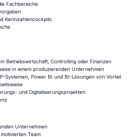
 die Fachbereiche
vorgaben
nd Kennzahlencockpits
eiche
n Betriebswirtschaft, Controlling oder Finanzen
erweise in einem produzierenden Unternehmen
RP-Systemen, Power BI und BI-Lösungen von Vorteil
beitsweise
ungs- und Digitalisierungsprojekten
enz
hsenden Unternehmen
d motivierten Team