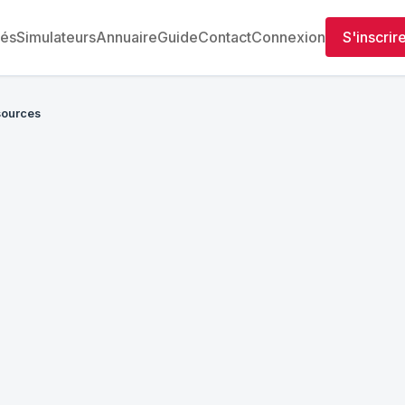
tés
Simulateurs
Annuaire
Guide
Contact
Connexion
S'inscrir
ources