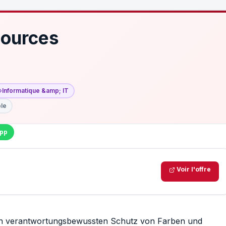
ources
Informatique &amp; IT
ble
pp
Voir l'offre
, den verantwortungsbewussten Schutz von Farben und