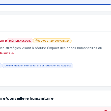
aire
MÉTIER ASSOCIÉ
60'000–120'000 CHF/an
des stratégies visant à réduire l’impact des crises humanitaires au
 la suite →
Communication interculturelle et rédaction de rapports
ire/conseillère humanitaire