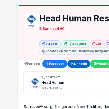
Head Human Res
Sanitized AG
Burgdorf
Il y a 33 jours
CDI
Annonce en allemand · traduction indisponi
Partager :
Facebook
LinkedIn
WhatsA
CONTACT
Head Human
Sanitized AG
Sanitized® sorgt für geruchsfreie Textilien