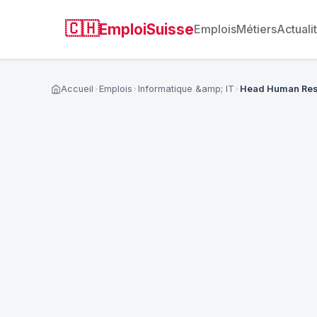
🇨🇭
EmploiSuisse
Emplois
Métiers
Actuali
Accueil
Emplois
Informatique &amp; IT
Head Human Res