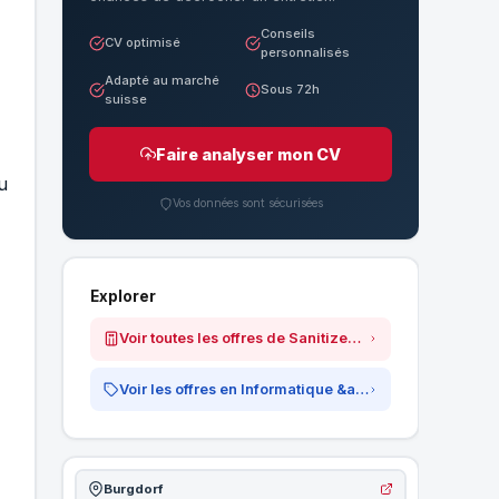
Conseils
CV optimisé
personnalisés
Adapté au marché
Sous 72h
suisse
Faire analyser mon CV
u
Vos données sont sécurisées
Explorer
Voir toutes les offres de Sanitized AG
Voir les offres en Informatique &amp; IT
Burgdorf