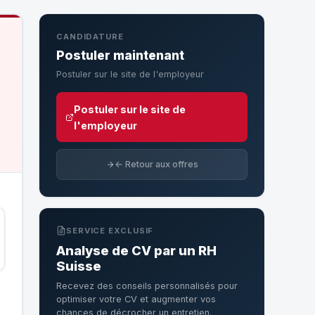
CANDIDATURE
Postuler maintenant
Postuler sur le site de l'employeur
Postuler sur le site de
l'employeur
← Retour aux offres
SERVICE EXCLUSIF
Analyse de CV par un RH
Suisse
Recevez des conseils personnalisés pour
optimiser votre CV et augmenter vos
chances de décrocher un entretien.