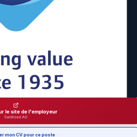
ur le site de l'employeur
Sanitized AG
er mon CV pour ce poste