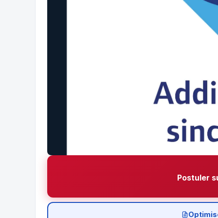
Postuler s
Optimis