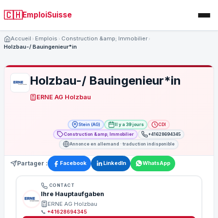
🇨🇭
EmploiSuisse
Accueil
Emplois
Construction &amp; Immobilier
Holzbau-/ Bauingenieur*in
Holzbau-/ Bauingenieur*in
ERNE AG Holzbau
Stein (AG)
Il y a 39 jours
CDI
Construction &amp; Immobilier
+41628694345
Annonce en allemand · traduction indisponible
Partager :
Facebook
LinkedIn
WhatsApp
CONTACT
Ihre Hauptaufgaben
ERNE AG Holzbau
📞
+41628694345