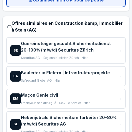
Offres similaires en Construction &amp; Immobilier
à Stein (AG)
Quereinsteiger gesucht Sicherheitsdienst
20-100% (m/w/d) Securitas Zürich
SE
Securitas AG - Regionaldirektion Zürich · Hier
Bauleiter:in Elektro | Infrastrukturprojekte
SA
Safeguard Global AG · Hier
Maçon Génie civil
EM
Employeur non divulgué · 1347 Le Sentier · Hier
Nebenjob als Sicherheitsmitarbeiter 20-80%
(m/w/d) Securitas AG
SE
Securitas AG - Regionaldirektion Zürich · Hier