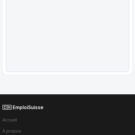
🇨🇭 EmploiSuisse
Accueil
À propos