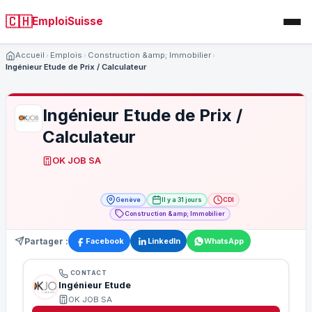
🇨🇭
EmploiSuisse
Accueil
Emplois
Construction &amp; Immobilier
Ingénieur Etude de Prix / Calculateur
Ingénieur Etude de Prix /
Calculateur
OK JOB SA
Genève
Il y a 31 jours
CDI
Construction &amp; Immobilier
Partager :
Facebook
LinkedIn
WhatsApp
CONTACT
Ingénieur Etude
OK JOB SA