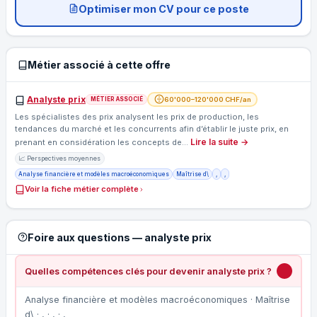
Optimiser mon CV pour ce poste
Métier associé à cette offre
Analyste prix
60'000–120'000 CHF/an
MÉTIER ASSOCIÉ
Les spécialistes des prix analysent les prix de production, les
tendances du marché et les concurrents afin d’établir le juste prix, en
Lire la suite →
prenant en considération les concepts de…
📈 Perspectives moyennes
Analyse financière et modèles macroéconomiques
Maîtrise d\
,
,
Voir la fiche métier complète
Foire aux questions — analyste prix
Quelles compétences clés pour devenir analyste prix ?
Analyse financière et modèles macroéconomiques · Maîtrise
d\ · , · , · ,