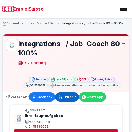
🇨🇭
EmploiSuisse
Accueil
Emplois
Santé / Soins
Integrations- / Job-Coach 80 - 100%
Integrations- / Job-Coach 80 -
100%
BSZ Stiftung
Steinen
Il y a 45 jours
CDI
Santé / Soins
0415536052
Annonce en allemand · traduction indisponible
Partager :
Facebook
LinkedIn
WhatsApp
CONTACT
Ihre Hauptaufgaben
BSZ Stiftung
📞
0415536052