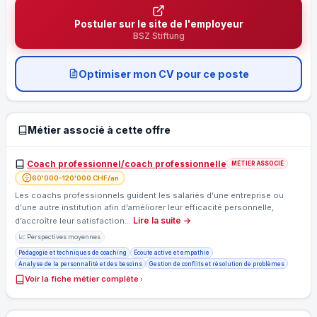
Postuler sur le site de l'employeur
BSZ Stiftung
Optimiser mon CV pour ce poste
Métier associé à cette offre
Coach professionnel/coach professionnelle
MÉTIER ASSOCIÉ
60'000–120'000 CHF/an
Les coachs professionnels guident les salariés d’une entreprise ou
d’une autre institution afin d’améliorer leur efficacité personnelle,
Lire la suite →
d’accroître leur satisfaction…
📈 Perspectives moyennes
Pédagogie et techniques de coaching
Écoute active et empathie
Analyse de la personnalité et des besoins
Gestion de conflits et résolution de problèmes
Voir la fiche métier complète