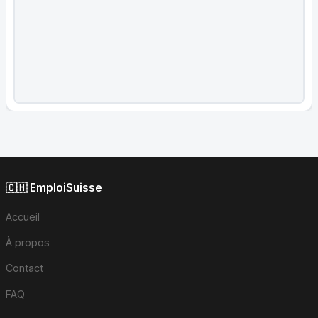
🇨🇭 EmploiSuisse
Accueil
À propos
Contact
FAQ