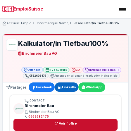
🇨🇭
EmploiSuisse
Accueil
Emplois
Informatique &amp; IT
Kalkulator/in Tiefbau100%
Kalkulator/in Tiefbau100%
Birchmeier Bau AG
Döttingen
Il y a 59 jours
CDI
Informatique &amp; IT
0562692475
Annonce en allemand · traduction indisponible
Partager :
Facebook
LinkedIn
WhatsApp
CONTACT
Birchmeier Bau
Birchmeier Bau AG
📞
0562692475
Voir l'offre