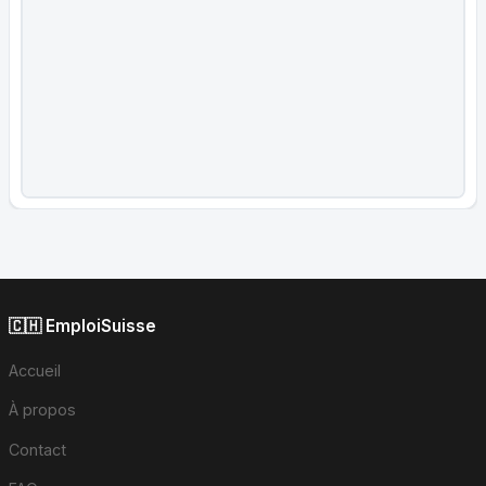
🇨🇭 EmploiSuisse
Accueil
À propos
Contact