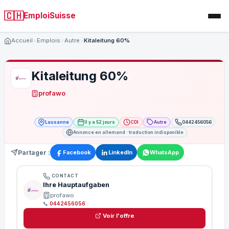
🇨🇭
EmploiSuisse
Accueil
Emplois
Autre
Kitaleitung 60%
Kitaleitung 60%
profawo
Lausanne
Il y a 52 jours
CDI
Autre
0442456056
Annonce en allemand · traduction indisponible
Partager :
Facebook
LinkedIn
WhatsApp
CONTACT
Ihre Hauptaufgaben
profawo
📞
0442456056
Voir l'offre