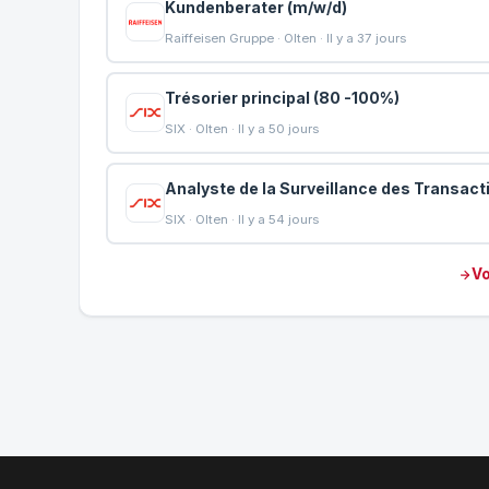
Kundenberater (m/w/d)
Raiffeisen Gruppe · Olten · Il y a 37 jours
Trésorier principal (80 -100%)
SIX · Olten · Il y a 50 jours
Analyste de la Surveillance des Transac
SIX · Olten · Il y a 54 jours
Vo