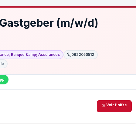
 Gastgeber (m/w/d)
nance, Banque &amp; Assurances
0622050512
ble
pp
Voir l'offre