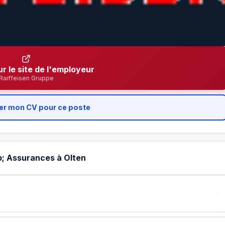
ur le site de l'employeur
Raiffeisen Gruppe
er mon CV pour ce poste
p; Assurances à Olten