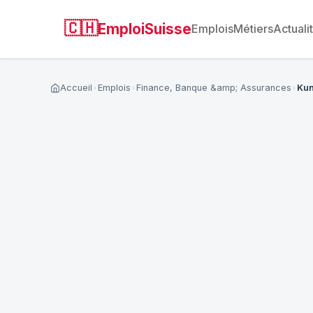
🇨🇭
EmploiSuisse
Emplois
Métiers
Actuali
Accueil
Emplois
Finance, Banque &amp; Assurances
Kun