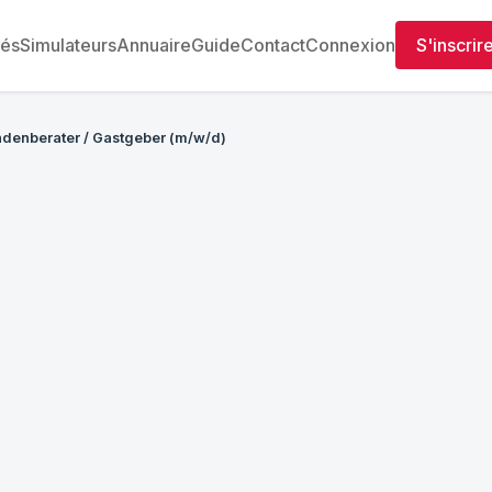
tés
Simulateurs
Annuaire
Guide
Contact
Connexion
S'inscrir
denberater / Gastgeber (m/w/d)