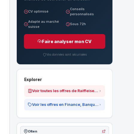
Conseils
CV optimisé
personnalisés
Adapté au marché
Sous 72h
suisse
Faire analyser mon CV
Vos données sont sécurisées
Explorer
Voir toutes les offres de Raiffeisen Gruppe
Voir les offres en Finance, Banque &amp; Assurances
Olten