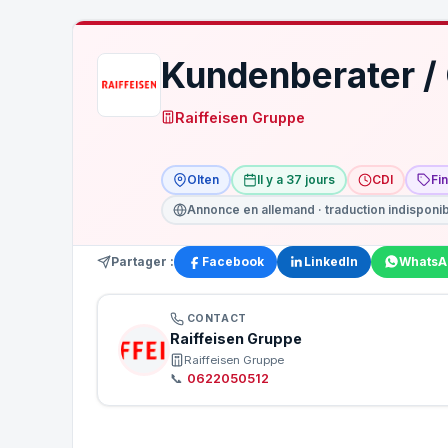
Kundenberater /
Raiffeisen Gruppe
Olten
Il y a 37 jours
CDI
Fi
Annonce en allemand · traduction indisponi
Partager :
Facebook
LinkedIn
WhatsA
CONTACT
Raiffeisen Gruppe
Raiffeisen Gruppe
📞
0622050512