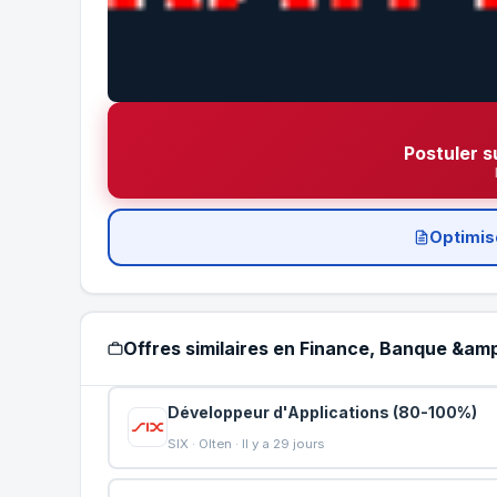
Postuler s
Optimis
Offres similaires en Finance, Banque &am
Développeur d'Applications (80-100%)
SIX · Olten · Il y a 29 jours