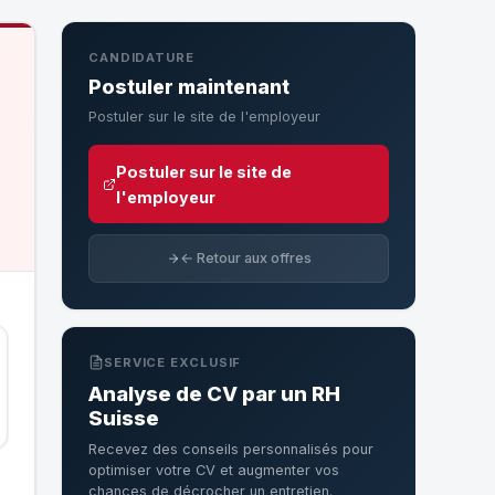
CANDIDATURE
Postuler maintenant
Postuler sur le site de l'employeur
Postuler sur le site de
l'employeur
← Retour aux offres
SERVICE EXCLUSIF
Analyse de CV par un RH
Suisse
Recevez des conseils personnalisés pour
optimiser votre CV et augmenter vos
chances de décrocher un entretien.