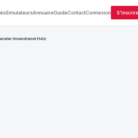
tés
Simulateurs
Annuaire
Guide
Contact
Connexion
S'inscrir
rater Innendienst Holz