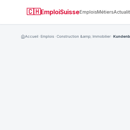
🇨🇭
EmploiSuisse
Emplois
Métiers
Actuali
Accueil
Emplois
Construction &amp; Immobilier
Kundenbe