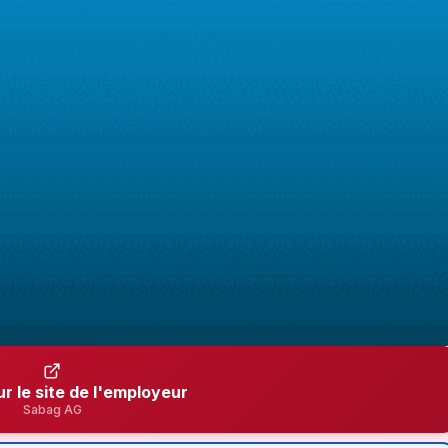
ur le site de l'employeur
Sabag AG