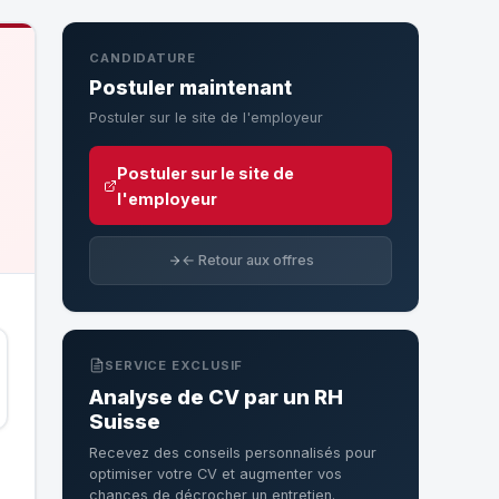
CANDIDATURE
Postuler maintenant
Postuler sur le site de l'employeur
Postuler sur le site de
l'employeur
← Retour aux offres
SERVICE EXCLUSIF
Analyse de CV par un RH
Suisse
Recevez des conseils personnalisés pour
optimiser votre CV et augmenter vos
chances de décrocher un entretien.