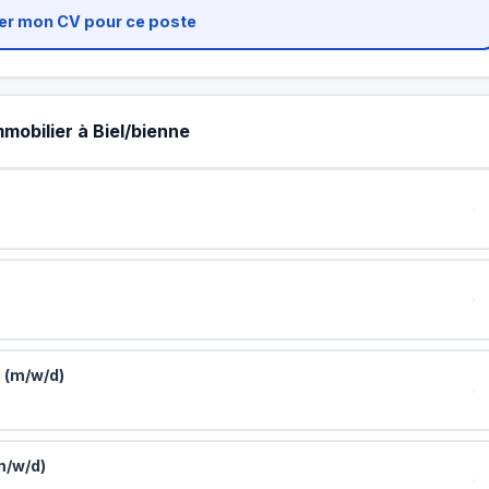
er mon CV pour ce poste
mobilier à Biel/bienne
 (m/w/d)
m/w/d)