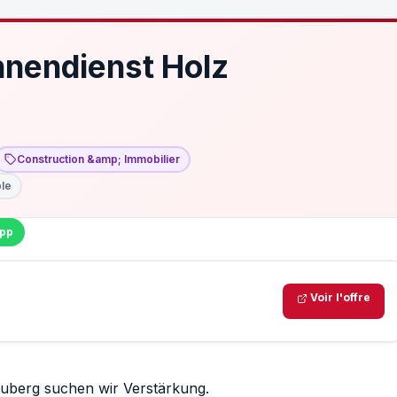
nnendienst Holz
Construction &amp; Immobilier
ble
pp
Voir l'offre
uberg suchen wir Verstärkung.