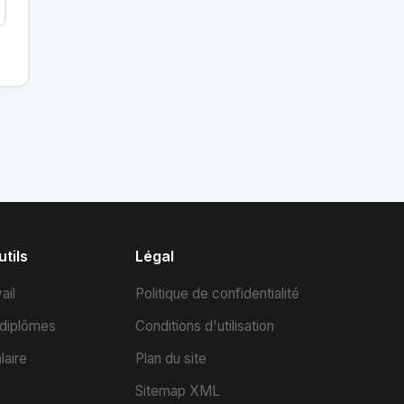
tils
Légal
ail
Politique de confidentialité
 diplômes
Conditions d'utilisation
laire
Plan du site
Sitemap XML