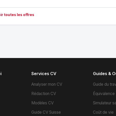
ir toutes les offres
i
Services CV
Guides & Ou
s
Analyser mon CV
Guide du trav
Rédaction CV
Équivalence
Modèles CV
Simulateur sa
Guide CV Suisse
Coût de vie