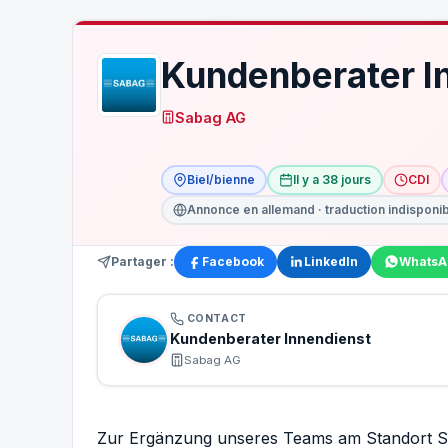
Kundenberater I
Sabag AG
Biel/bienne
Il y a 38 jours
CDI
Annonce en allemand · traduction indisponi
Partager :
Facebook
LinkedIn
WhatsA
CONTACT
Kundenberater Innendienst
Sabag AG
Zur Ergänzung unseres Teams am Standort S