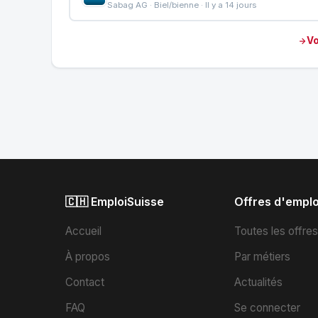
Sabag AG · Biel/bienne · Il y a 14 jours
Vo
🇨🇭 EmploiSuisse
Offres d'emplo
Accueil
Toutes les offre
À propos
Par métiers
Contact
Actualités
FAQ
Se connecter