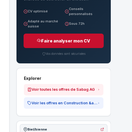
Conseils
CV optimisé
personnalisés
Adapté au marché
Sous 72h
suisse
Faire analyser mon CV
Vos données sont sécurisées
Explorer
Voir toutes les offres de Sabag AG
Voir les offres en Construction &amp; Immobilier
Biel/bienne