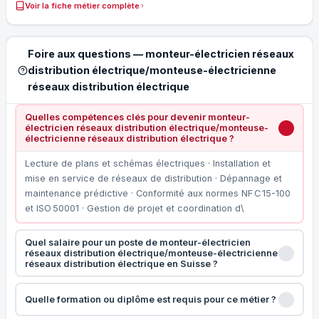
Voir la fiche métier complète
Foire aux questions — monteur-électricien réseaux
distribution électrique/monteuse-électricienne
réseaux distribution électrique
Quelles compétences clés pour devenir monteur-
électricien réseaux distribution électrique/monteuse-
électricienne réseaux distribution électrique ?
Lecture de plans et schémas électriques · Installation et
mise en service de réseaux de distribution · Dépannage et
maintenance prédictive · Conformité aux normes NF C 15-100
et ISO 50001 · Gestion de projet et coordination d\
Quel salaire pour un poste de monteur-électricien
réseaux distribution électrique/monteuse-électricienne
réseaux distribution électrique en Suisse ?
Quelle formation ou diplôme est requis pour ce métier ?