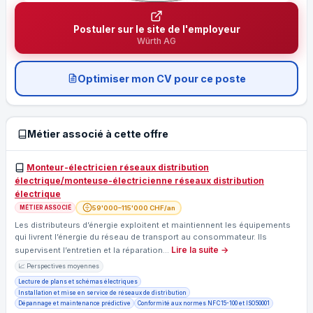
Postuler sur le site de l'employeur
Würth AG
Optimiser mon CV pour ce poste
Métier associé à cette offre
Monteur-électricien réseaux distribution
électrique/monteuse-électricienne réseaux distribution
électrique
59'000–115'000 CHF/an
MÉTIER ASSOCIÉ
Les distributeurs d’énergie exploitent et maintiennent les équipements
qui livrent l’énergie du réseau de transport au consommateur. Ils
Lire la suite →
supervisent l’entretien et la réparation…
📈 Perspectives moyennes
Lecture de plans et schémas électriques
Installation et mise en service de réseaux de distribution
Dépannage et maintenance prédictive
Conformité aux normes NF C 15-100 et ISO 50001