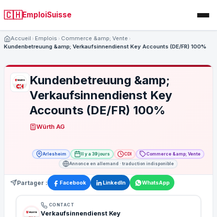
🇨🇭
EmploiSuisse
Accueil
Emplois
Commerce &amp; Vente
Kundenbetreuung &amp; Verkaufsinnendienst Key Accounts (DE/FR) 100%
Kundenbetreuung &amp;
Verkaufsinnendienst Key
Accounts (DE/FR) 100%
Würth AG
Arlesheim
Il y a 39 jours
CDI
Commerce &amp; Vente
Annonce en allemand · traduction indisponible
Partager :
Facebook
LinkedIn
WhatsApp
CONTACT
Verkaufsinnendienst Key