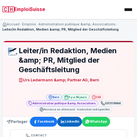
🇨🇭
EmploiSuisse
Accueil
Emplois
Administration publique &amp; Associations
Leiter/in Redaktion, Medien &amp; PR, Mitglied der Geschäftsleitung
Leiter/in Redaktion, Medien
&amp; PR, Mitglied der
Geschäftsleitung
Urs Ledermann &amp; Partner AG, Bern
Bern
Il y a 36 jours
CDI
Administration publique &amp; Associations
0313119966
Annonce en allemand · traduction indisponible
Partager :
Facebook
LinkedIn
WhatsApp
CONTACT