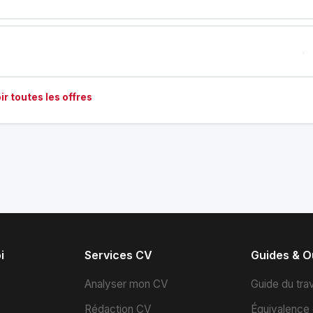
ir toutes les offres
i
Services CV
Guides & Ou
s
Analyser mon CV
Guide du trav
Rédaction CV
Équivalence