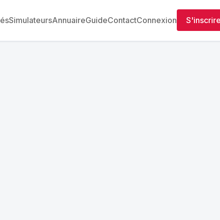
tés
Simulateurs
Annuaire
Guide
Contact
Connexion
S'inscrir