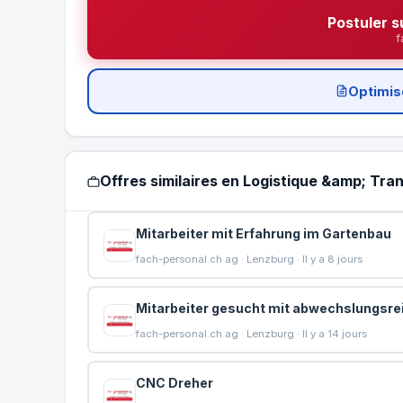
Postuler s
f
Optimis
Offres similaires en Logistique &amp; Tra
Mitarbeiter mit Erfahrung im Gartenbau
fach-personal.ch ag · Lenzburg · Il y a 8 jours
Mitarbeiter gesucht mit abwechslungsrei
fach-personal.ch ag · Lenzburg · Il y a 14 jours
CNC Dreher