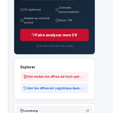
Conseils
CV optimisé
personnalisés
Adapté au marché
Sous 72h
suisse
Faire analyser mon CV
Vos données sont sécurisées
Explorer
Voir toutes les offres de fach-personal.ch ag
Voir les offres en Logistique &amp; Transport
Lenzburg