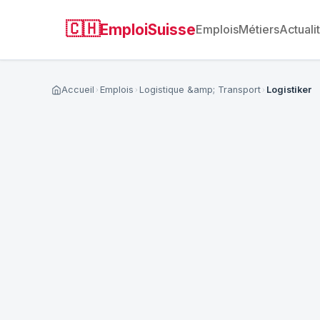
🇨🇭
EmploiSuisse
Emplois
Métiers
Actuali
Accueil
Emplois
Logistique &amp; Transport
Logistiker