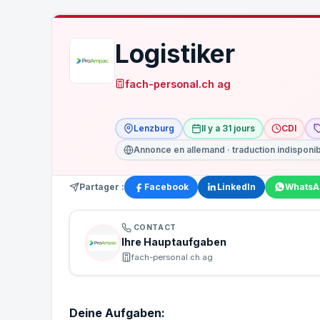
Logistiker
fach-personal.ch ag
Lenzburg
Il y a 31 jours
CDI
Annonce en allemand · traduction indisponi
Partager :
Facebook
LinkedIn
WhatsA
CONTACT
Ihre Hauptaufgaben
fach-personal.ch ag
Deine Aufgaben: