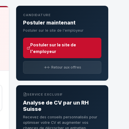
CANDIDATURE
Postuler maintenant
Postuler sur le site de l'employeur
Postuler sur le site de
l'employeur
← Retour aux offres
SERVICE EXCLUSIF
Analyse de CV par un RH
Suisse
Recevez des conseils personnalisés pour
optimiser votre CV et augmenter vos
chances de décrocher un entretien.