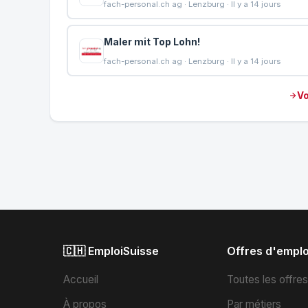
fach-personal.ch ag · Lenzburg · Il y a 14 jours
Maler mit Top Lohn!
fach-personal.ch ag · Lenzburg · Il y a 14 jours
Vo
🇨🇭 EmploiSuisse
Offres d'emplo
Accueil
Toutes les offre
À propos
Par métiers