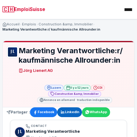
🇨🇭
EmploiSuisse
Accueil
Emplois
Construction &amp; Immobilier
Marketing Verantwortliche:r/ kaufmännische Allrounder:in
Marketing Verantwortliche:r/
kaufmännische Allrounder:in
Jörg Lienert AG
Luzern
Il y a 52 jours
CDI
Construction &amp; Immobilier
Annonce en allemand · traduction indisponible
Partager :
Facebook
LinkedIn
WhatsApp
CONTACT
Marketing Verantwortliche