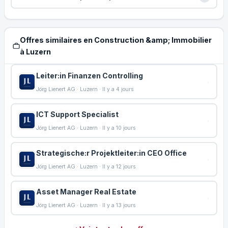
Offres similaires en Construction &amp; Immobilier
à Luzern
Leiter:in Finanzen Controlling
Jörg Lienert AG · Luzern · Il y a 4 jours
ICT Support Specialist
Jörg Lienert AG · Luzern · Il y a 10 jours
Strategische:r Projektleiter:in CEO Office
Jörg Lienert AG · Luzern · Il y a 12 jours
Asset Manager Real Estate
Jörg Lienert AG · Luzern · Il y a 13 jours