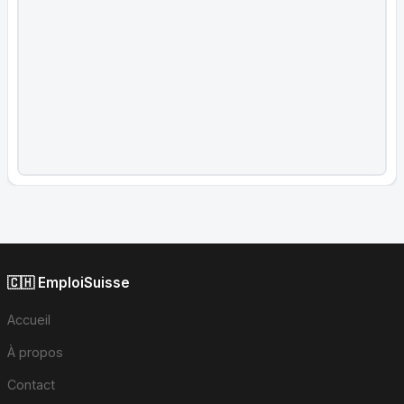
🇨🇭 EmploiSuisse
Accueil
À propos
Contact