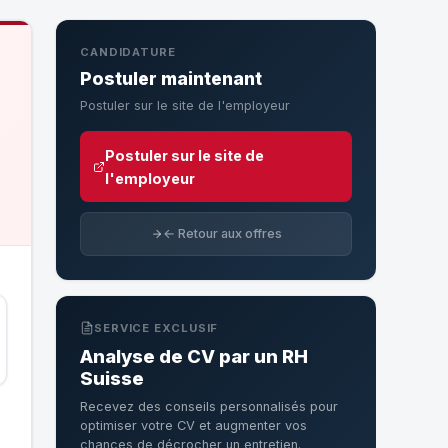
CANDIDATURE
Postuler maintenant
Postuler sur le site de l'employeur
Postuler sur le site de
l'employeur
← Retour aux offres
SERVICE EXCLUSIF
Analyse de CV par un RH
Suisse
Recevez des conseils personnalisés pour
optimiser votre CV et augmenter vos
chances de décrocher un entretien.