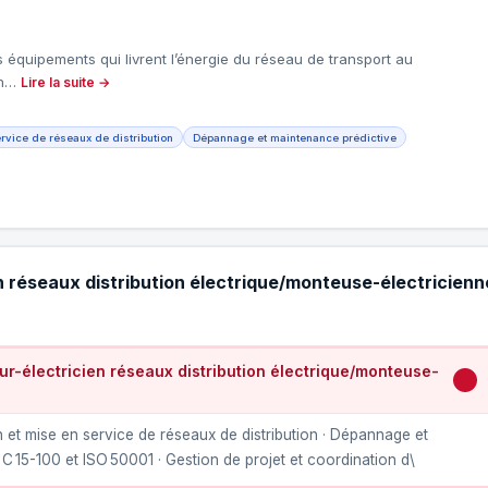
es équipements qui livrent l’énergie du réseau de transport au
ion…
Lire la suite →
ervice de réseaux de distribution
Dépannage et maintenance prédictive
n réseaux distribution électrique/monteuse-électricienn
r-électricien réseaux distribution électrique/monteuse-
on et mise en service de réseaux de distribution · Dépannage et
 15-100 et ISO 50001 · Gestion de projet et coordination d\