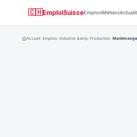
🇨🇭
EmploiSuisse
Emplois
Métiers
Actuali
Accueil
Emplois
Industrie &amp; Production
Marktmanger