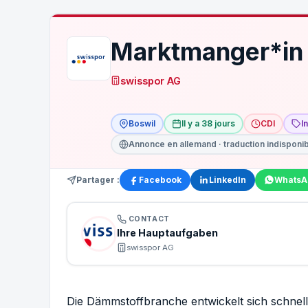
Marktmanger*in
swisspor AG
Boswil
Il y a 38 jours
CDI
I
Annonce en allemand · traduction indisponi
Partager :
Facebook
LinkedIn
WhatsA
CONTACT
Ihre Hauptaufgaben
swisspor AG
Die Dämmstoffbranche entwickelt sich schnell 