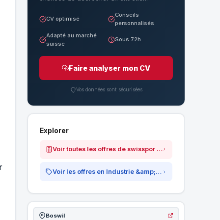
Conseils
CV optimisé
personnalisés
Adapté au marché
Sous 72h
suisse
Faire analyser mon CV
Vos données sont sécurisées
Explorer
Voir toutes les offres de swisspor AG
r
Voir les offres en Industrie &amp; Production
Boswil