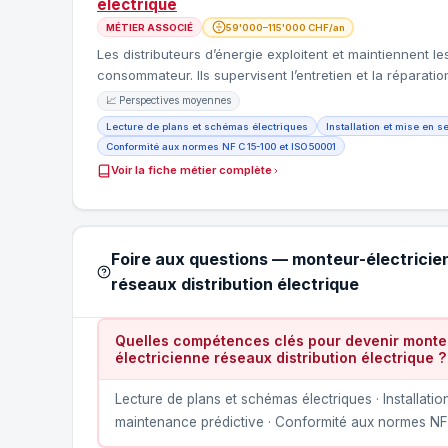
électrique
MÉTIER ASSOCIÉ
59'000–115'000 CHF/an
Les distributeurs d’énergie exploitent et maintiennent l
consommateur. Ils supervisent l’entretien et la réparat
📈 Perspectives moyennes
Lecture de plans et schémas électriques
Installation et mise en s
Conformité aux normes NF C 15-100 et ISO 50001
Voir la fiche métier complète
Foire aux questions — monteur-électricie
réseaux distribution électrique
Quelles compétences clés pour devenir monteu
électricienne réseaux distribution électrique ?
Lecture de plans et schémas électriques · Installati
maintenance prédictive · Conformité aux normes NF C