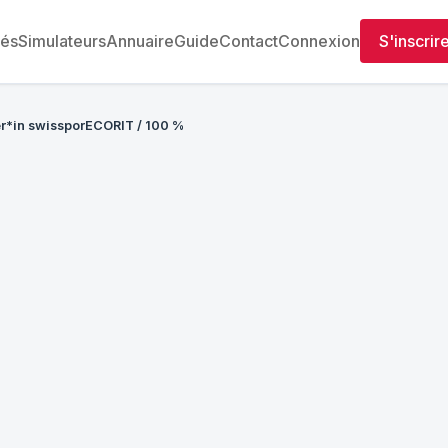
tés
Simulateurs
Annuaire
Guide
Contact
Connexion
S'inscrir
*in swissporECORIT / 100 %