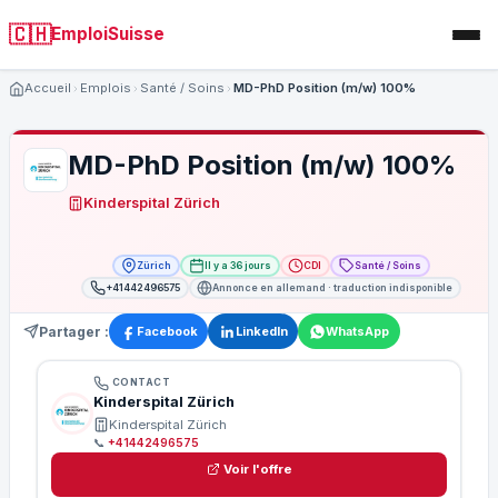
🇨🇭
EmploiSuisse
Accueil
Emplois
Santé / Soins
MD-PhD Position (m/w) 100%
MD-PhD Position (m/w) 100%
Kinderspital Zürich
Zürich
Il y a 36 jours
CDI
Santé / Soins
+41442496575
Annonce en allemand · traduction indisponible
Partager :
Facebook
LinkedIn
WhatsApp
CONTACT
Kinderspital Zürich
Kinderspital Zürich
📞
+41442496575
Voir l'offre