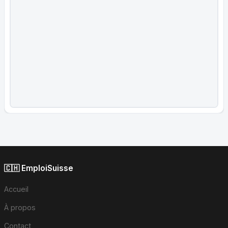
🇨🇭 EmploiSuisse
Accueil
À propos
Contact