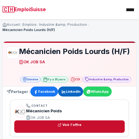
🇨🇭
EmploiSuisse
Accueil
Emplois
Industrie &amp; Production
Mécanicien Poids Lourds (H/F)
Mécanicien Poids Lourds (H/F)
OK JOB SA
Genève
Il y a 35 jours
CDI
Industrie &amp; Production
Partager :
Facebook
LinkedIn
WhatsApp
CONTACT
Mécanicien Poids
OK JOB SA
Voir l'offre