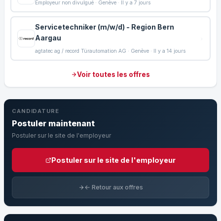
Employeur non divulgué · Genève · Il y a 7 jours
Servicetechniker (m/w/d) - Region Bern
Aargau
agtatec ag / record Türautomation AG · Genève · Il y a 14 jours
Voir toutes les offres
CANDIDATURE
Postuler maintenant
Postuler sur le site de l'employeur
Postuler sur le site de l'employeur
← Retour aux offres