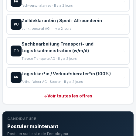
FA
fach-personal.ch ag · Il y a 2 jours
Zolldeklarant:in / Spedi-Allrounder:in
PU
punkt personal AG · Il y a 2 jours
Sachbearbeitung Transport- und
Logistikadministration (w/m/d)
TR
Traveco Transporte AG · Il y a 2 jours
Logistiker*in / Verkaufsberater*in (100%)
AR
Arthur Weber AG · Seewen · Il y a 2 jours
Voir toutes les offres
CANDIDATURE
Postuler maintenant
Postuler sur le site de l'employeur