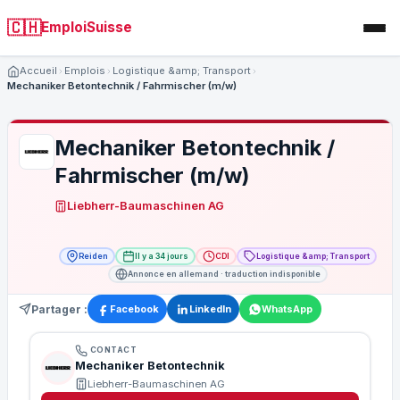
🇨🇭
EmploiSuisse
Accueil
Emplois
Logistique &amp; Transport
Mechaniker Betontechnik / Fahrmischer (m/w)
Mechaniker Betontechnik /
Fahrmischer (m/w)
Liebherr-Baumaschinen AG
Reiden
Il y a 34 jours
CDI
Logistique &amp; Transport
Annonce en allemand · traduction indisponible
Partager :
Facebook
LinkedIn
WhatsApp
CONTACT
Mechaniker Betontechnik
Liebherr-Baumaschinen AG