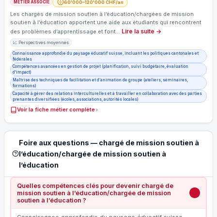
60'000–120'000 CHF/an
MÉTIER ASSOCIÉ
Les chargés de mission soutien à l’éducation/chargées de mission
soutien à l’éducation apportent une aide aux étudiants qui rencontrent
Lire la suite →
des problèmes d’apprentissage et font…
📈 Perspectives moyennes
Connaissance approfondie du paysage éducatif suisse, incluant les politiques cantonales et
fédérales
Compétences avancées en gestion de projet (planification, suivi budgétaire, évaluation
d’impact)
Maîtrise des techniques de facilitation et d’animation de groupe (ateliers, séminaires,
formations)
Capacité à gérer des relations interculturelles et à travailler en collaboration avec des parties
prenantes diversifiées (écoles, associations, autorités locales)
Voir la fiche métier complète
Foire aux questions — chargé de mission soutien à
l’éducation/chargée de mission soutien à
l’éducation
Quelles compétences clés pour devenir chargé de
mission soutien à l’éducation/chargée de mission
soutien à l’éducation ?