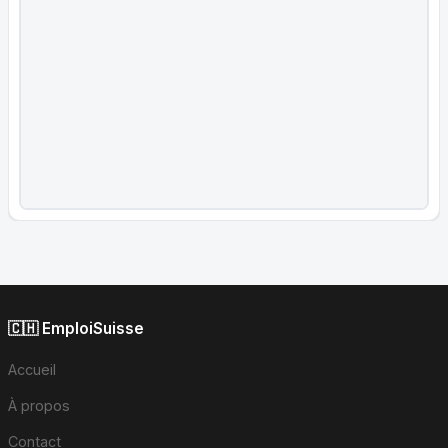
🇨🇭 EmploiSuisse
Accueil
À propos
Contact