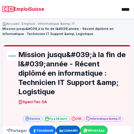
🇨🇭
EmploiSuisse
Accueil
Emplois
Informatique &amp; IT
Mission jusqu&#039;à la fin de l&#039;année - Récent diplômé en
informatique : Technicien IT Support &amp; Logistique
Mission jusqu&#039;à la fin de
l&#039;année - Récent
diplômé en informatique :
Technicien IT Support &amp;
Logistique
SpeciTec SA
Genève
Il y a 34 jours
CDD
Informatique &amp; IT
Partager :
Facebook
LinkedIn
WhatsApp