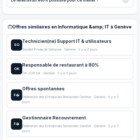
Le télétravail est-il possible pour ce métier ?
Offres similaires en Informatique &amp; IT à Genève
Technicien(ne) Support IT & utilisateurs
SO
Société Privée de Gérance · Geneve · Il y a 2 jours
Responsable de restaurant à 80%
OK
OK JOB SA · Genève · Il y a 2 jours
Offres spontanées
F�
Fédération des Entreprises Romandes Genève · Genève · Il y a 3
jours
Gestionnaire Recouvrement
F�
Fédération des Entreprises Romandes Genève · Genève · Il y a 3
jours