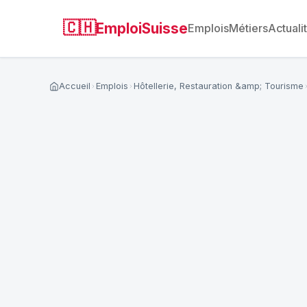
🇨🇭
EmploiSuisse
Emplois
Métiers
Actuali
Accueil
Emplois
Hôtellerie, Restauration &amp; Tourisme