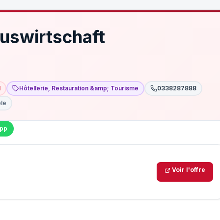
auswirtschaft
I
Hôtellerie, Restauration &amp; Tourisme
0338287888
ble
pp
Voir l'offre