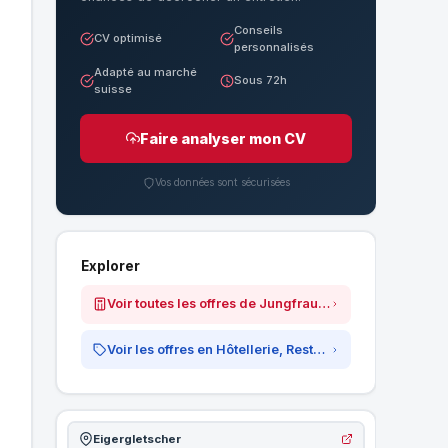
Conseils
CV optimisé
personnalisés
Adapté au marché
Sous 72h
suisse
Faire analyser mon CV
Vos données sont sécurisées
Explorer
Voir toutes les offres de Jungfraubahnen
Voir les offres en Hôtellerie, Restauration &amp; Tourisme
Eigergletscher