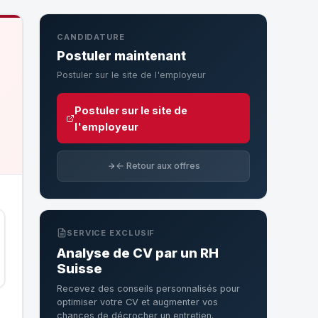
CANDIDATURE
Postuler maintenant
Postuler sur le site de l'employeur
Postuler sur le site de
l'employeur
← Retour aux offres
SERVICE EXCLUSIF
Analyse de CV par un RH
Suisse
Recevez des conseils personnalisés pour
optimiser votre CV et augmenter vos
chances de décrocher un entretien.