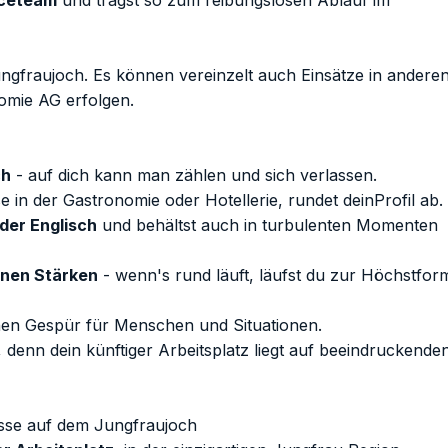
iceteam
und trägst so zum reibungslosen Ablauf im
ungfraujoch. Es können vereinzelt auch Einsätze in andere
omie AG erfolgen.
ch
- auf dich kann man zählen und sich verlassen.
se in der Gastronomie oder Hotellerie, rundet deinProfil ab.
der Englisch
und behältst auch in turbulenten Momenten
einen Stärken
- wenn's rund läuft, läufst du zur Höchstfor
nen Gespür für Menschen und Situationen.
, denn dein künftiger Arbeitsplatz liegt auf beeindruckende
lisse auf dem Jungfraujoch