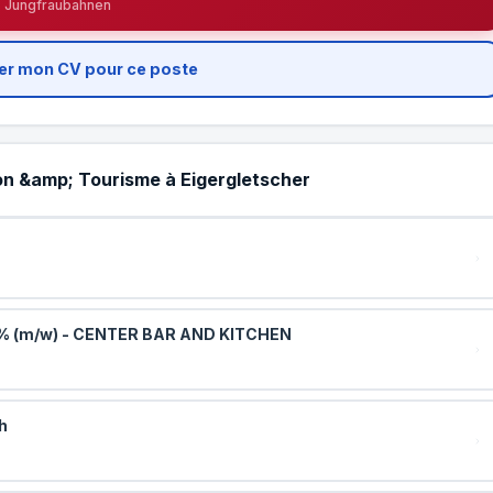
Jungfraubahnen
er mon CV pour ce poste
tion &amp; Tourisme à Eigergletscher
00% (m/w) - CENTER BAR AND KITCHEN
h