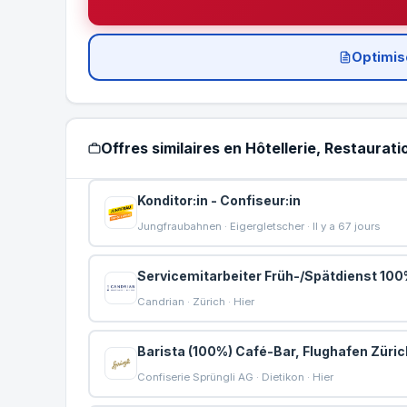
Optimis
Offres similaires en Hôtellerie, Restaura
Konditor:in - Confiseur:in
Jungfraubahnen · Eigergletscher · Il y a 67 jours
Servicemitarbeiter Früh-/Spätdienst 1
Candrian · Zürich · Hier
Barista (100%) Café-Bar, Flughafen Züric
Confiserie Sprüngli AG · Dietikon · Hier