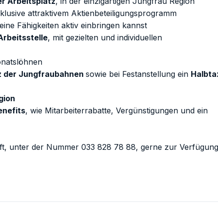
r Arbeitsplatz
, in der einzigartigen Jungfrau Region
inklusive attraktivem Aktienbeteiligungsprogramm
eine Fähigkeiten aktiv einbringen kannst
Arbeitsstelle
, mit gezielten und individuellen
Monatslöhnen
tz der Jungfraubahnen
sowie bei Festanstellung ein
Halbta
gion
enefits
, wie Mitarbeiterrabatte, Vergünstigungen und ein
chaft, unter der Nummer 033 828 78 88, gerne zur Verfügung