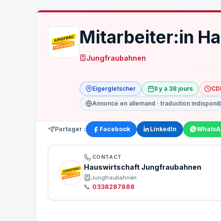
Mitarbeiter:in H
Jungfraubahnen
Eigergletscher
Il y a 38 jours
CD
Annonce en allemand · traduction indisponi
Partager :
Facebook
LinkedIn
WhatsA
CONTACT
Hauswirtschaft Jungfraubahnen
Jungfraubahnen
📞
0338287888