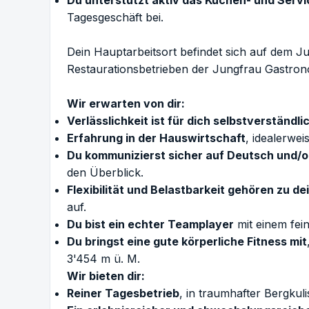
Du unterstützt aktiv das Küchen- und Serv
Tagesgeschäft bei.
Dein Hauptarbeitsort befindet sich auf dem J
Restaurationsbetrieben der Jungfrau Gastron
Wir erwarten von dir:
Verlässlichkeit ist für dich selbstverständli
Erfahrung in der Hauswirtschaft
, idealerwei
Du kommunizierst sicher auf Deutsch und/o
den Überblick.
Flexibilität und Belastbarkeit gehören zu d
auf.
Du bist ein echter Teamplayer
mit einem fei
Du bringst eine gute körperliche Fitness mit
3'454 m ü. M.
Wir bieten dir:
Reiner Tagesbetrieb
, in traumhafter Bergku