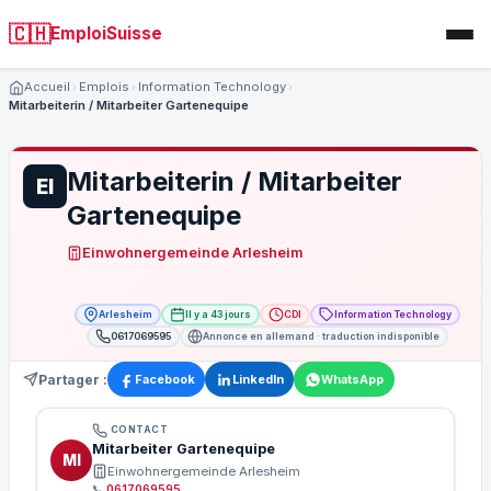
🇨🇭
EmploiSuisse
Accueil
Emplois
Information Technology
Mitarbeiterin / Mitarbeiter Gartenequipe
Mitarbeiterin / Mitarbeiter
EI
Gartenequipe
Einwohnergemeinde Arlesheim
Arlesheim
Il y a 43 jours
CDI
Information Technology
0617069595
Annonce en allemand · traduction indisponible
Partager :
Facebook
LinkedIn
WhatsApp
CONTACT
Mitarbeiter Gartenequipe
MI
Einwohnergemeinde Arlesheim
📞
0617069595