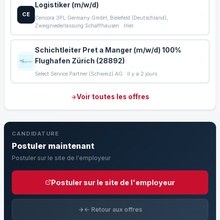
Logistiker (m/w/d)
CE
Cencora 3PL Germany GmbH, Bielefeld (Deutschland),
Zweigniederlassung Schaffhausen · Hier
Schichtleiter Pret a Manger (m/w/d) 100%
Flughafen Zürich (28892)
Select Service Partner (Schweiz) AG · Il y a 2 jours
Voir toutes les offres
CANDIDATURE
Postuler maintenant
Postuler sur le site de l'employeur
Postuler sur le site de l'employeur
← Retour aux offres