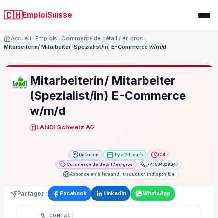
🇨🇭
EmploiSuisse
Accueil
Emplois
Commerce de détail / en gros
Mitarbeiterin/ Mitarbeiter (Spezialist/in) E-Commerce w/m/d
Mitarbeiterin/ Mitarbeiter
(Spezialist/in) E-Commerce
w/m/d
LANDI Schweiz AG
Dotzigen
Il y a 29 jours
CDI
Commerce de détail / en gros
+41584339847
Annonce en allemand · traduction indisponible
Partager :
Facebook
LinkedIn
WhatsApp
CONTACT