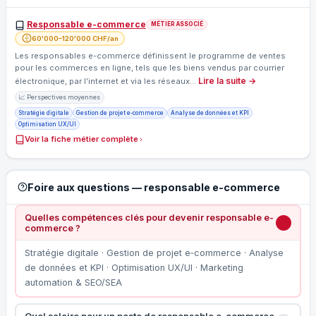
Responsable e-commerce
MÉTIER ASSOCIÉ
60'000–120'000 CHF/an
Les responsables e-commerce définissent le programme de ventes
pour les commerces en ligne, tels que les biens vendus par courrier
Lire la suite →
électronique, par l’internet et via les réseaux…
📈 Perspectives moyennes
Stratégie digitale
Gestion de projet e‑commerce
Analyse de données et KPI
Optimisation UX/UI
Voir la fiche métier complète
Foire aux questions — responsable e-commerce
Quelles compétences clés pour devenir responsable e-
commerce ?
Stratégie digitale · Gestion de projet e‑commerce · Analyse
de données et KPI · Optimisation UX/UI · Marketing
automation & SEO/SEA