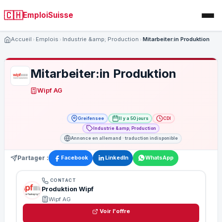
🇨🇭
EmploiSuisse
Accueil
Emplois
Industrie &amp; Production
Mitarbeiter:in Produktion
Mitarbeiter:in Produktion
Wipf AG
Greifensee
Il y a 50 jours
CDI
Industrie &amp; Production
Annonce en allemand · traduction indisponible
Partager :
Facebook
LinkedIn
WhatsApp
CONTACT
Produktion Wipf
Wipf AG
Voir l'offre