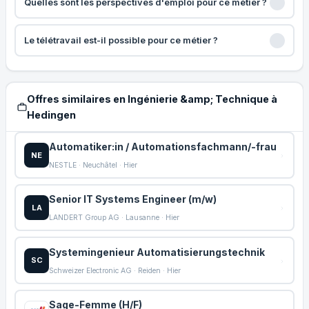
Quelles sont les perspectives d'emploi pour ce métier ?
Le télétravail est-il possible pour ce métier ?
Offres similaires en Ingénierie &amp; Technique à
Hedingen
Automatiker:in / Automationsfachmann/-frau
NE
NESTLE · Neuchâtel · Hier
Senior IT Systems Engineer (m/w)
LA
LANDERT Group AG · Lausanne · Hier
Systemingenieur Automatisierungstechnik
SC
Schweizer Electronic AG · Reiden · Hier
Sage-Femme (H/F)