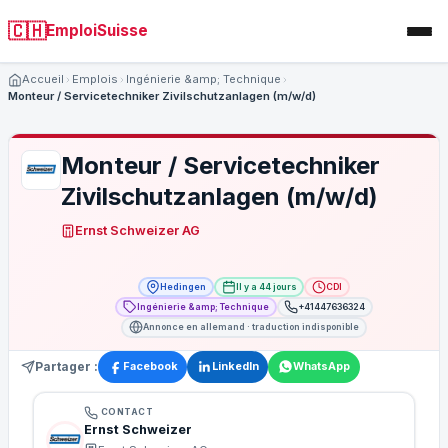
🇨🇭
EmploiSuisse
Accueil
Emplois
Ingénierie &amp; Technique
Monteur / Servicetechniker Zivilschutzanlagen (m/w/d)
Monteur / Servicetechniker
Zivilschutzanlagen (m/w/d)
Ernst Schweizer AG
Hedingen
Il y a 44 jours
CDI
Ingénierie &amp; Technique
+41447636324
Annonce en allemand · traduction indisponible
Partager :
Facebook
LinkedIn
WhatsApp
CONTACT
Ernst Schweizer