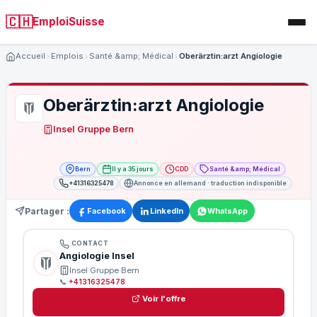
🇨🇭
EmploiSuisse
Accueil
Emplois
Santé &amp; Médical
Oberärztin:arzt Angiologie
Oberärztin:arzt Angiologie
Insel Gruppe Bern
Bern
Il y a 35 jours
CDD
Santé &amp; Médical
+41316325478
Annonce en allemand · traduction indisponible
Partager :
Facebook
LinkedIn
WhatsApp
CONTACT
Angiologie Insel
Insel Gruppe Bern
📞
+41316325478
Voir l'offre