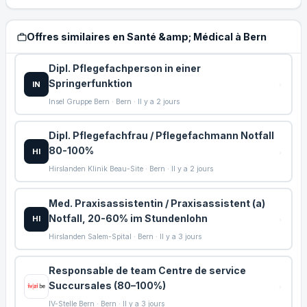
Offres similaires en Santé &amp; Médical à Bern
Dipl. Pflegefachperson in einer
Springerfunktion
IN
Insel Gruppe Bern · Bern · Il y a 2 jours
Dipl. Pflegefachfrau / Pflegefachmann Notfall
80-100%
HI
Hirslanden Klinik Beau-Site · Bern · Il y a 2 jours
Med. Praxisassistentin / Praxisassistent (a)
Notfall, 20-60% im Stundenlohn
HI
Hirslanden Salem-Spital · Bern · Il y a 3 jours
Responsable de team Centre de service
Succursales (80–100%)
IV-Stelle Bern · Bern · Il y a 3 jours