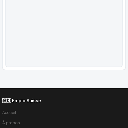
🇨🇭 EmploiSuisse
Accueil
À propos