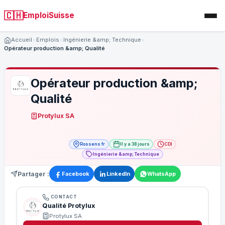
🇨🇭
EmploiSuisse
Accueil
Emplois
Ingénierie &amp; Technique
Opérateur production &amp; Qualité
Opérateur production &amp;
Qualité
Protylux SA
Rossens fr
Il y a 38 jours
CDI
Ingénierie &amp; Technique
Partager :
Facebook
LinkedIn
WhatsApp
CONTACT
Qualité Protylux
Protylux SA