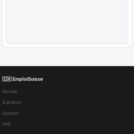
🇨🇭 EmploiSuisse
Accueil
À propos
Contact
FAQ