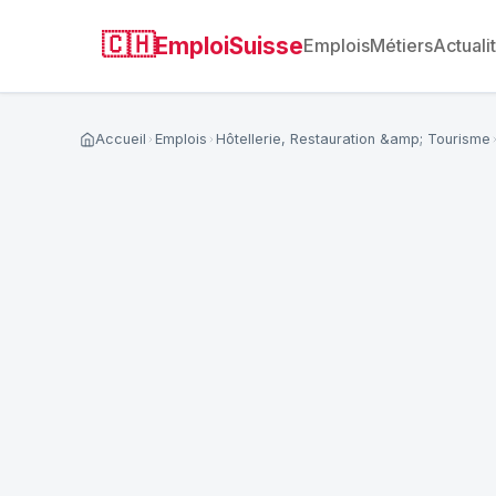
🇨🇭
EmploiSuisse
Emplois
Métiers
Actuali
Accueil
Emplois
Hôtellerie, Restauration &amp; Tourisme