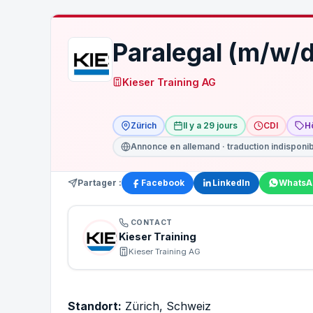
Paralegal (m/w/d
Kieser Training AG
Zürich
Il y a 29 jours
CDI
H
Annonce en allemand · traduction indisponi
Partager :
Facebook
LinkedIn
WhatsA
CONTACT
Kieser Training
Kieser Training AG
Standort:
Zürich, Schweiz