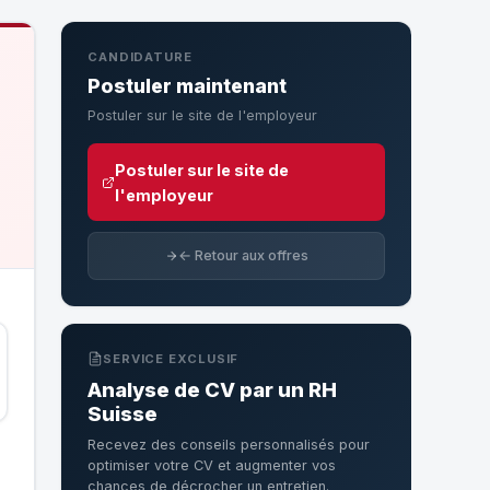
CANDIDATURE
Postuler maintenant
Postuler sur le site de l'employeur
Postuler sur le site de
l'employeur
← Retour aux offres
SERVICE EXCLUSIF
Analyse de CV par un RH
Suisse
Recevez des conseils personnalisés pour
optimiser votre CV et augmenter vos
chances de décrocher un entretien.