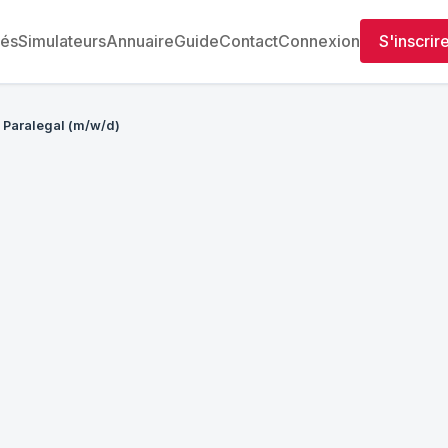
tés
Simulateurs
Annuaire
Guide
Contact
Connexion
S'inscrir
Paralegal (m/w/d)