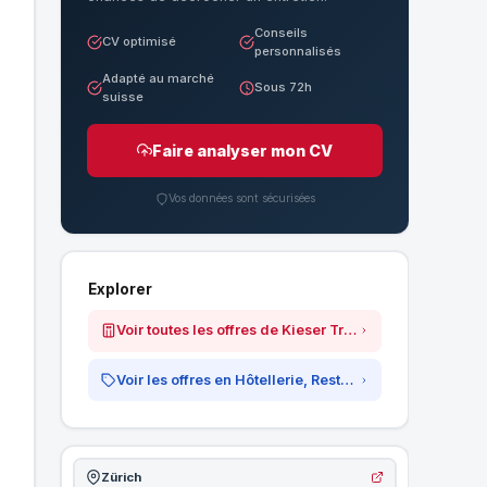
Conseils
CV optimisé
personnalisés
Adapté au marché
Sous 72h
suisse
Faire analyser mon CV
Vos données sont sécurisées
Explorer
Voir toutes les offres de Kieser Training AG
Voir les offres en Hôtellerie, Restauration &amp; Tourisme
Zürich