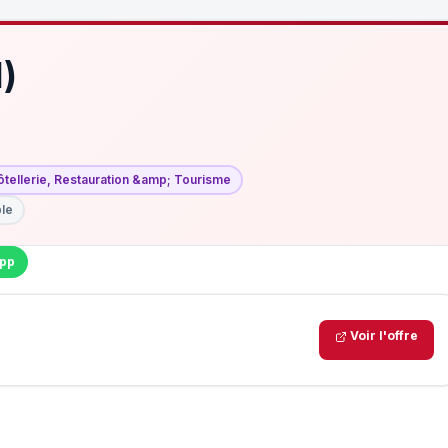
)
ôtellerie, Restauration &amp; Tourisme
ble
pp
Voir l'offre