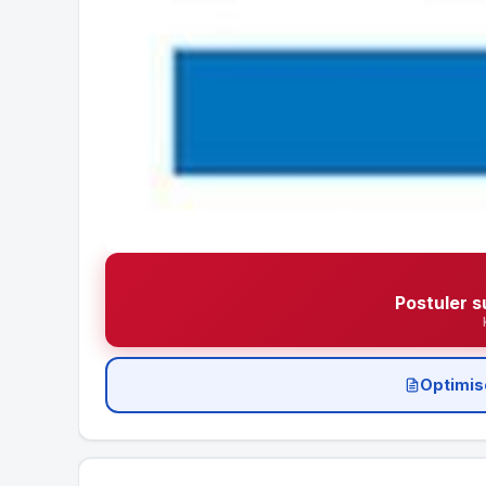
Postuler s
Optimis