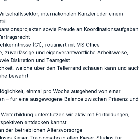
irtschaftssektor, internationalen Kanzlei oder einem
eil
Expansionsprojekten sowie Freude an Koordinationsaufgaben
Vertragsrecht
chkenntnisse (C1), routiniert mit MS Office
e, zuverlässige und eigenverantwortliche Arbeitsweise,
sowie Diskretion und Teamgeist
nlichkeit, welche über den Tellerrand schauen kann und auc
Ruhe bewahrt
 Möglichkeit, einmal pro Woche ausgehend von einer
iten – für eine ausgewogene Balance zwischen Präsenz und
Weiterbildung unterstützen wir aktiv mit Fortbildungen,
rspektiven entdecken kannst.
an der betrieblichen Altersvorsorge
ses Kieser-Trainingsabo in allen Kieser-Studios für