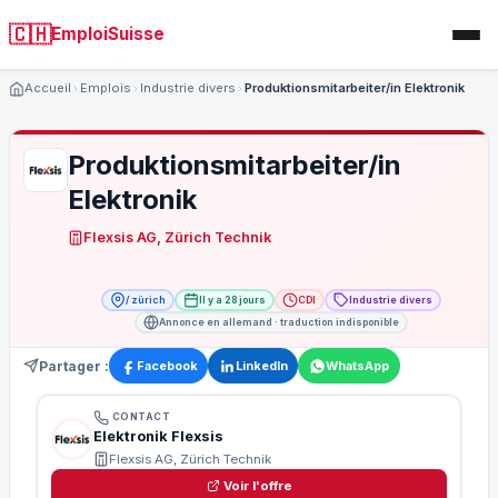
🇨🇭
EmploiSuisse
Accueil
Emplois
Industrie divers
Produktionsmitarbeiter/in Elektronik
Produktionsmitarbeiter/in
Elektronik
Flexsis AG, Zürich Technik
/ zürich
Il y a 28 jours
CDI
Industrie divers
Annonce en allemand · traduction indisponible
Partager :
Facebook
LinkedIn
WhatsApp
CONTACT
Elektronik Flexsis
Flexsis AG, Zürich Technik
Voir l'offre