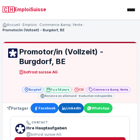
🇨🇭
EmploiSuisse
Accueil
Emplois
Commerce &amp; Vente
Promotor/in (Vollzeit) - Burgdorf, BE
Promotor/in (Vollzeit) -
Burgdorf, BE
bofrost suisse AG
Burgdorf
Il y a 54 jours
CDI
Commerce &amp; Vente
Annonce en allemand · traduction indisponible
Partager :
Facebook
LinkedIn
WhatsApp
CONTACT
Ihre Hauptaufgaben
bofrost suisse AG