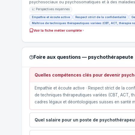
psychosociaux ou psychosomatiques et à des maladi
📈 Perspectives moyennes
Empathie et écoute active
Respect strict de la confidentialité
Ge
Maîtrise de techniques thérapeutiques variées (CBT, ACT, thérapie 
Voir la fiche métier complète
Foire aux questions — psychothérapeute
Quelles compétences clés pour devenir psych
Empathie et écoute active · Respect strict de la confi
de techniques thérapeutiques variées (CBT, ACT, t
cadres légaux et déontologiques suisses en santé 
Quel salaire pour un poste de psychothérapeu