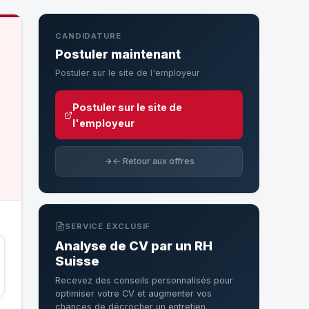
CANDIDATURE
Postuler maintenant
Postuler sur le site de l'employeur
Postuler sur le site de
l'employeur
← Retour aux offres
SERVICE EXCLUSIF
Analyse de CV par un RH
Suisse
Recevez des conseils personnalisés pour
optimiser votre CV et augmenter vos
chances de décrocher un entretien.