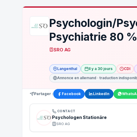
Psychologin/Psy
Psychiatrie 80 
SRO AG
Langenthal
Il y a 30 jours
CDI
Annonce en allemand · traduction indisponi
Partager :
Facebook
LinkedIn
WhatsA
CONTACT
Psychologen Stationäre
SRO AG