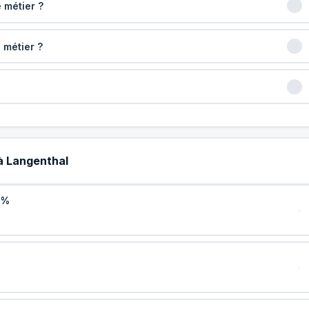
 métier ?
 métier ?
 à Langenthal
0%