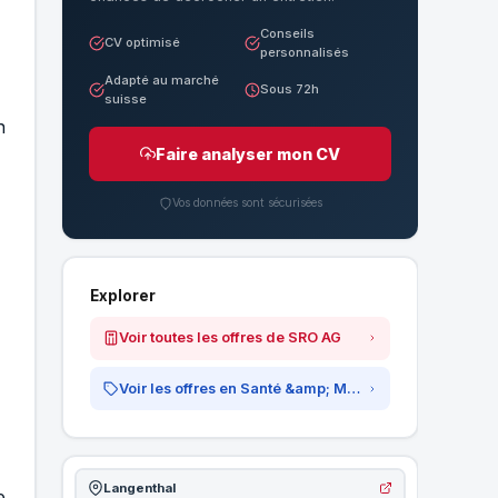
Conseils
CV optimisé
personnalisés
Adapté au marché
Sous 72h
suisse
n
Faire analyser mon CV
Vos données sont sécurisées
Explorer
Voir toutes les offres de SRO AG
Voir les offres en Santé &amp; Médical
Langenthal
e