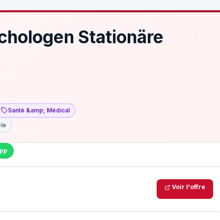
chologen Stationäre
%
Santé &amp; Médical
ble
pp
Voir l'offre