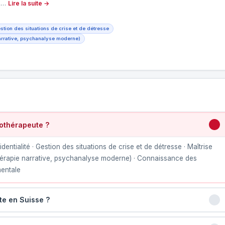
es…
Lire la suite →
stion des situations de crise et de détresse
narrative, psychanalyse moderne)
othérapeute ?
dentialité · Gestion des situations de crise et de détresse · Maîtrise
hérapie narrative, psychanalyse moderne) · Connaissance des
mentale
te en Suisse ?