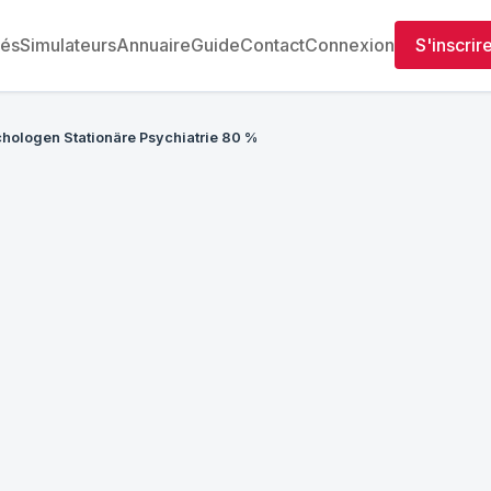
tés
Simulateurs
Annuaire
Guide
Contact
Connexion
S'inscrir
hologen Stationäre Psychiatrie 80 %