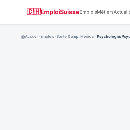
🇨🇭
EmploiSuisse
Emplois
Métiers
Actuali
Accueil
Emplois
Santé &amp; Médical
Psychologin/Psyc