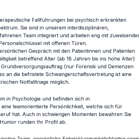
rapeutische Fallführungen bei psychisch erkrankten
rum. Sie sind in unserem interdisziplinären,
erfahrenen Team integriert und arbeiten eng mit zuweisende
ersonalschlüssel mit offenen Türen.
rsönlichen Gespräch mit den Patientinnen und Patienten
fältigkeit betreffend Alter (ab 18 Jahren bis ins hohe Alter)
e Grundversorgungsauftrag (nur Forensik und Demenzen
s an die befristete Schwangerschaftsvertretung ist eine
rischen Notfalltriage möglich.
m in Psychologie und befinden sich in
eine teamorientierte Persönlichkeit, welche sich für
m Beruf hat. Auch in schwierigen Momenten bewahren Sie
Humor runden Ihr Profil ab.
vierten Team, persönliche Entwicklungsmöglichkeiten sowi