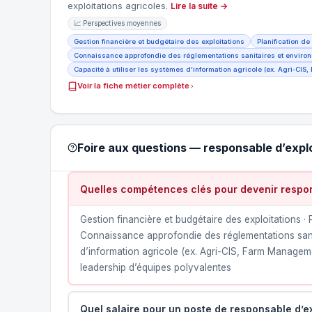
exploitations agricoles.
Lire la suite →
📈 Perspectives moyennes
Gestion financière et budgétaire des exploitations
Planification d
Connaissance approfondie des réglementations sanitaires et enviro
Capacité à utiliser les systèmes d’information agricole (ex. Agri-CI
Voir la fiche métier complète
Foire aux questions — responsable d’explo
Quelles compétences clés pour devenir respons
Gestion financière et budgétaire des exploitations · 
Connaissance approfondie des réglementations sanit
d’information agricole (ex. Agri-CIS, Farm Manageme
leadership d’équipes polyvalentes
Quel salaire pour un poste de responsable d’ex