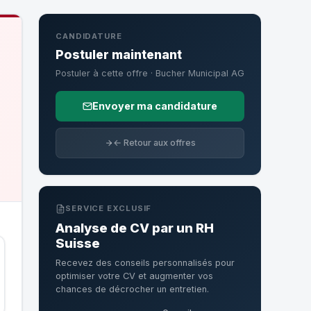
CANDIDATURE
Postuler maintenant
Postuler à cette offre · Bucher Municipal AG
Envoyer ma candidature
← Retour aux offres
SERVICE EXCLUSIF
Analyse de CV par un RH
Suisse
Recevez des conseils personnalisés pour
optimiser votre CV et augmenter vos
chances de décrocher un entretien.