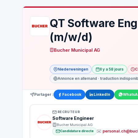
Glissez votre CV ici ou cliquez pour sélectionner
PDF, DOC, DOCX (max 5 Mo)
QT Software Eng
MESSAGE DE MOTIVATION
(m/w/d)
Bucher Municipal AG
Envoyer
Niederweningen
Il y a 58 jours
C
Vos données sont protégées · Conformité RGPD
Annonce en allemand · traduction indisponi
Partager :
Facebook
LinkedIn
WhatsA
RECRUTEUR
Software Engineer
Bucher Municipal AG
✉️
personal.ch@buc
Candidature directe