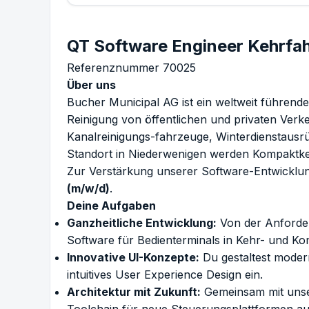
QT Software Engineer Kehrfa
Referenznummer 70025
Über uns
Bucher Municipal AG ist ein weltweit führend
Reinigung von öffentlichen und privaten Ver
Kanalreinigungs-fahrzeuge, Winterdienstausr
Standort in Niederwenigen werden Kompaktkeh
Zur Verstärkung unserer Software-Entwicklu
(m/w/d)
.
Deine Aufgaben
Ganzheitliche Entwicklung:
Von der Anforder
Software für Bedienterminals in Kehr- und 
Innovative UI-Konzepte:
Du gestaltest modern
intuitives User Experience Design ein.
Architektur mit Zukunft:
Gemeinsam mit unse
Toolchain für neue Steuerungsplattformen au