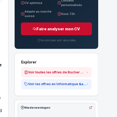
Conseils
CV optimisé
personnalisés
Adapté au marché
Sous 72h
suisse
Faire analyser mon CV
Vos données sont sécurisées
Explorer
e
Voir toutes les offres de Bucher Municipal AG
Voir les offres en Informatique &amp; IT
n
Niederweningen
d