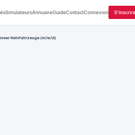
tés
Simulateurs
Annuaire
Guide
Contact
Connexion
S'inscrir
ineer Kehrfahrzeuge (m/w/d)