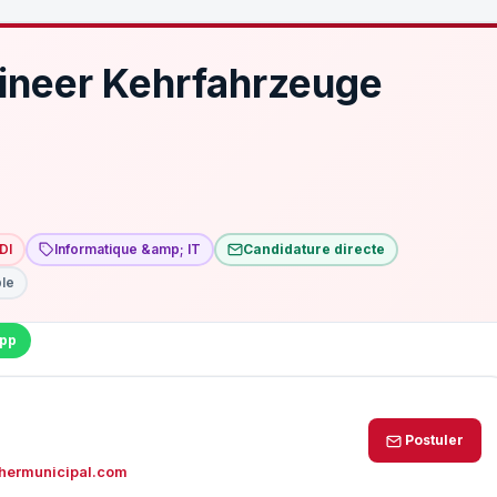
ineer Kehrfahrzeuge
DI
Informatique &amp; IT
Candidature directe
ble
pp
Postuler
hermunicipal.com