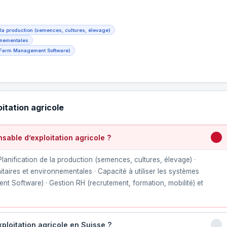
e la production (semences, cultures, élevage)
nnementales
S, Farm Management Software)
itation agricole
able d’exploitation agricole ?
Planification de la production (semences, cultures, élevage) ·
aires et environnementales · Capacité à utiliser les systèmes
nt Software) · Gestion RH (recrutement, formation, mobilité) et
ploitation agricole en Suisse ?