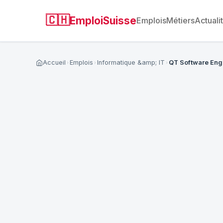
🇨🇭
EmploiSuisse
Emplois
Métiers
Actuali
Accueil
Emplois
Informatique &amp; IT
QT Software Eng
Postuler à cette offre
NOM COMPLET *
*
EMAIL *
*
TÉLÉPHONE
CV (PDF, MAX 5 MO)
*