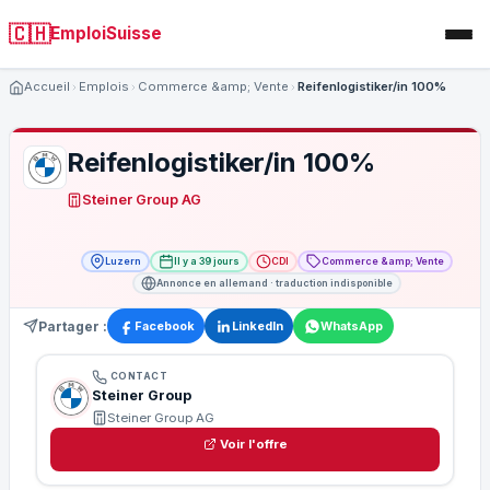
🇨🇭
EmploiSuisse
Accueil
Emplois
Commerce &amp; Vente
Reifenlogistiker/in 100%
Reifenlogistiker/in 100%
Steiner Group AG
Luzern
Il y a 39 jours
CDI
Commerce &amp; Vente
Annonce en allemand · traduction indisponible
Partager :
Facebook
LinkedIn
WhatsApp
CONTACT
Steiner Group
Steiner Group AG
Voir l'offre