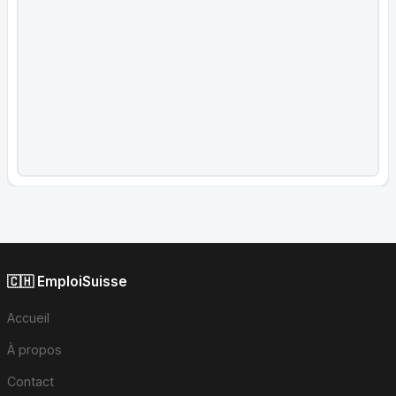
🇨🇭 EmploiSuisse
Accueil
À propos
Contact