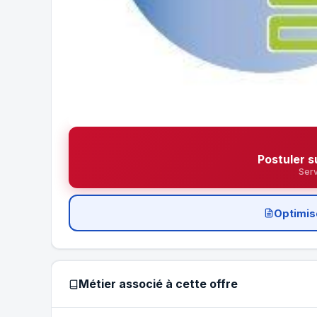
Postuler s
Serv
Optimis
Métier associé à cette offre