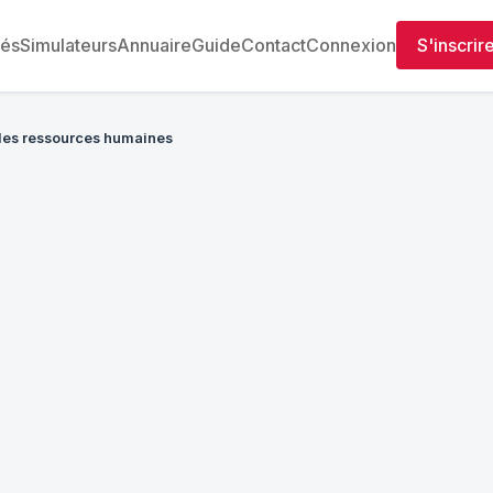
tés
Simulateurs
Annuaire
Guide
Contact
Connexion
S'inscrir
des ressources humaines