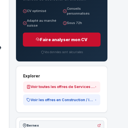
Conseils
CV optimisé
personnalisés
Adapté au marché
Sous 72h
suisse
Faire analyser mon CV
e
Vos données sont sécurisées
Explorer
Voir toutes les offres de Services Plus Energies SA
Voir les offres en Construction / Immobilier
Bernex