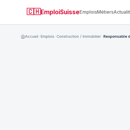
🇨🇭
EmploiSuisse
Emplois
Métiers
Actuali
Accueil
Emplois
Construction / Immobilier
Responsable 