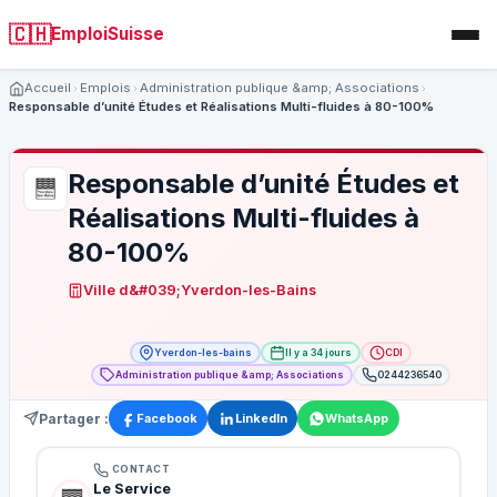
🇨🇭
EmploiSuisse
Accueil
Emplois
Administration publique &amp; Associations
Responsable d’unité Études et Réalisations Multi-fluides à 80-100%
Responsable d’unité Études et
Réalisations Multi-fluides à
80-100%
Ville d&#039;Yverdon-les-Bains
Yverdon-les-bains
Il y a 34 jours
CDI
Administration publique &amp; Associations
0244236540
Partager :
Facebook
LinkedIn
WhatsApp
CONTACT
Le Service