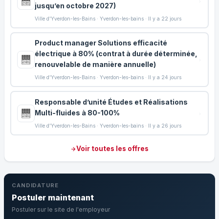
jusqu’en octobre 2027)
Ville d'Yverdon-les-Bains · Yverdon-les-bains · Il y a 22 jours
Product manager Solutions efficacité
électrique à 80% (contrat à durée déterminée,
renouvelable de manière annuelle)
Ville d'Yverdon-les-Bains · Yverdon-les-bains · Il y a 24 jours
Responsable d’unité Études et Réalisations
Multi-fluides à 80-100%
Ville d'Yverdon-les-Bains · Yverdon-les-bains · Il y a 26 jours
Voir toutes les offres
CANDIDATURE
Postuler maintenant
Postuler sur le site de l'employeur