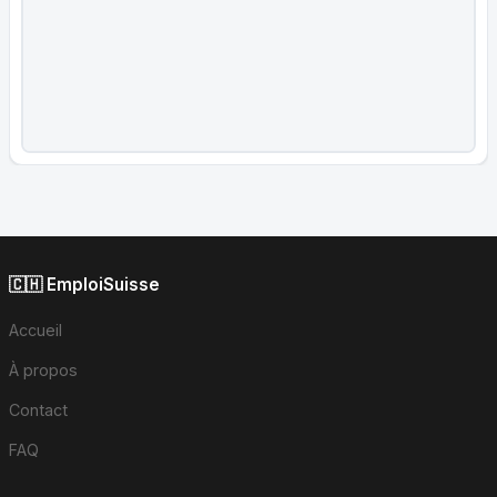
🇨🇭 EmploiSuisse
Accueil
À propos
Contact
FAQ