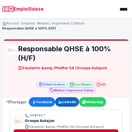
🇨🇭
EmploiSuisse
Accueil
Emplois
Médias / Imprimerie / Edition
Responsable QHSE à 100% (H/F)
Responsable QHSE à 100%
(H/F)
Säuberlin &amp; Pfeiffer SA (Groupe Autajon)
Châtel-st-denis
Il y a 29 jours
CDI
Médias / Imprimerie / Edition
Partager :
Facebook
LinkedIn
WhatsApp
CONTACT
Groupe Autajon
Säuberlin &amp; Pfeiffer SA (Groupe Autajon)