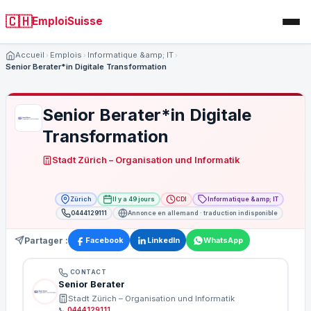
🇨🇭
EmploiSuisse
Accueil
Emplois
Informatique &amp; IT
Senior Berater*in Digitale Transformation
Senior Berater*in Digitale
Transformation
Stadt Zürich – Organisation und Informatik
Zürich
Il y a 49 jours
CDI
Informatique &amp; IT
0444129111
Annonce en allemand · traduction indisponible
Partager :
Facebook
LinkedIn
WhatsApp
CONTACT
Senior Berater
Stadt Zürich – Organisation und Informatik
📞
0444129111