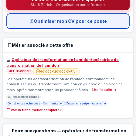
Stadt Zürich – Organisation und Informatik
Optimiser mon CV pour ce poste
Métier associé à cette offre
Opérateur de transformation de l’amidon/opératrice de
transformation de l’amidon
60'000–120'000 CHF/an
MÉTIER ASSOCIÉ
Les opérateurs de transformation de l’amidon commandent les
convertisseurs qui transforment l’amidon en glucose ou en sirop de
Lire la suite →
maïs. Après transformation, ils procèdent à des…
📈 Perspectives bonnes
Compétences techniques
Communication
Travail en équipe
Autonomie
Voir la fiche métier complète
Foire aux questions — opérateur de transformation