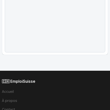
🇨🇭 EmploiSuisse
Accueil
À propos
Contact