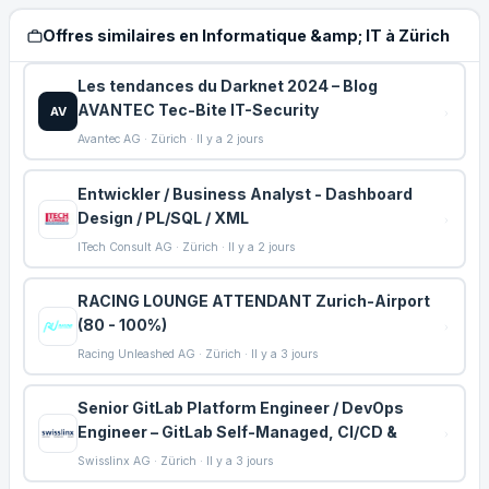
Offres similaires en Informatique &amp; IT à Zürich
Les tendances du Darknet 2024 – Blog
AVANTEC Tec-Bite IT-Security
AV
Avantec AG · Zürich · Il y a 2 jours
Entwickler / Business Analyst - Dashboard
Design / PL/SQL / XML
ITech Consult AG · Zürich · Il y a 2 jours
RACING LOUNGE ATTENDANT Zurich-Airport
(80 - 100%)
Racing Unleashed AG · Zürich · Il y a 3 jours
Senior GitLab Platform Engineer / DevOps
Engineer – GitLab Self-Managed, CI/CD &
Swisslinx AG · Zürich · Il y a 3 jours