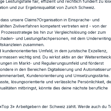
e Leistungsfälle fair, effizient und rechtlich fundiert zu lö
tation und zur Ergebnisqualität von Zurich Schweiz.
 dass unsere Claims?Organisation in Einsprache- und
lten Zivilverfahren kompetent vertreten wird - von der
r Prozessstrategie bis hin zur Vergleichslösung oder zum
 Schaden- und Leistungsfachpersonen, mit dem Underwriting
ltskanzleien zusammen.
 kundenorientiertes Umfeld, in dem juristische Exzellenz,
ermassen wichtig sind. Du wirkst aktiv an der Weiterentwic
derungen im Markt- und Regulierungsumfeld und förderst
sondere in den Bereichen Digitalisierung und Automatisierun
usammenarbeit, Kundenorientierung und Umsetzungsstärke.
e, lösungsorientierte und verlässliche Persönlichkeit, di
ualitäten mitbringst, könnte dies deine nächste berufliche
«Top 3» Arbeitgebern der Schweiz zählt. Werde auch du Te