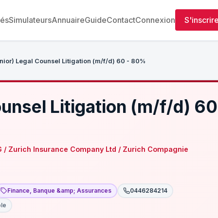
tés
Simulateurs
Annuaire
Guide
Contact
Connexion
S'inscrir
nior) Legal Counsel Litigation (m/f/d) 60 - 80%
unsel Litigation (m/f/d) 60
G / Zurich Insurance Company Ltd / Zurich Compagnie
Finance, Banque &amp; Assurances
0446284214
ble