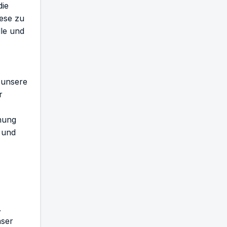
die
iese zu
lle und
m unsere
r
nnung
n und
.
nser