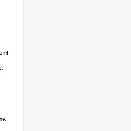
 und
g,
se.