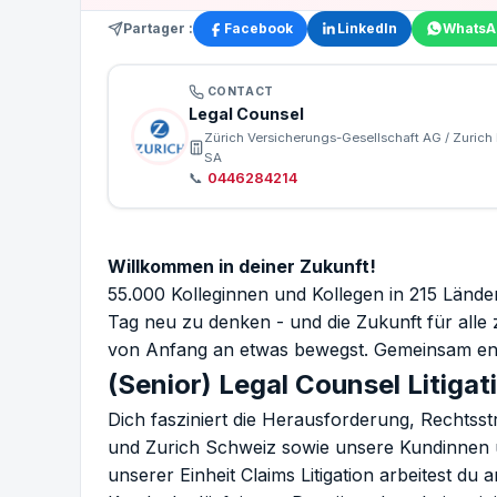
Partager :
Facebook
LinkedIn
WhatsA
CONTACT
Legal Counsel
Zürich Versicherungs-Gesellschaft AG / Zuri
SA
📞
0446284214
Willkommen in deiner Zukunft!
55.000 Kolleginnen und Kollegen in 215 Länd
Tag neu zu denken - und die Zukunft für alle 
von Anfang an etwas bewegst. Gemeinsam entw
(Senior) Legal Counsel Litiga
Dich fasziniert die Herausforderung, Rechtsst
und Zurich Schweiz sowie unsere Kundinnen 
unserer Einheit Claims Litigation arbeitest du