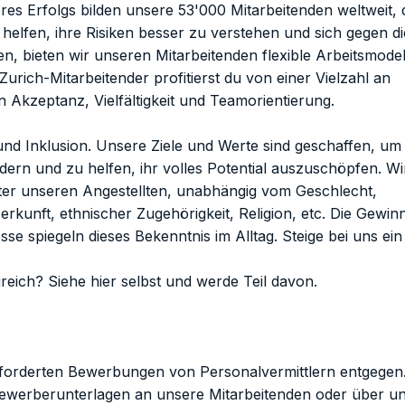
res Erfolgs bilden unsere 53'000 Mitarbeitenden weltweit, 
elfen, ihre Risiken besser zu verstehen und sich gegen d
en, bieten wir unseren Mitarbeitenden flexible Arbeitsmode
Zurich-Mitarbeitender profitierst du von einer Vielzahl an
on Akzeptanz, Vielfältigkeit und Teamorientierung.
t und Inklusion. Unsere Ziele und Werte sind geschaffen, u
dern und zu helfen, ihr volles Potential auszuschöpfen. Wi
unter unseren Angestellten, unabhängig vom Geschlecht,
Herkunft, ethnischer Zugehörigkeit, Religion, etc. Die Gewi
se spiegeln dieses Bekenntnis im Alltag. Steige bei uns ei
greich?
Siehe hier selbst
und werde Teil davon.
geforderten Bewerbungen von Personalvermittlern entgegen
 Bewerberunterlagen an unsere Mitarbeitenden oder über u