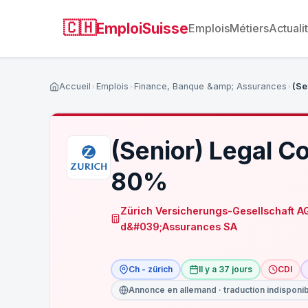
🇨🇭
EmploiSuisse
Emplois
Métiers
Actuali
Accueil
Emplois
Finance, Banque &amp; Assurances
(Se
(Senior) Legal Co
80%
Zürich Versicherungs-Gesellschaft A
d&#039;Assurances SA
Ch - zürich
Il y a 37 jours
CDI
Annonce en allemand · traduction indisponi