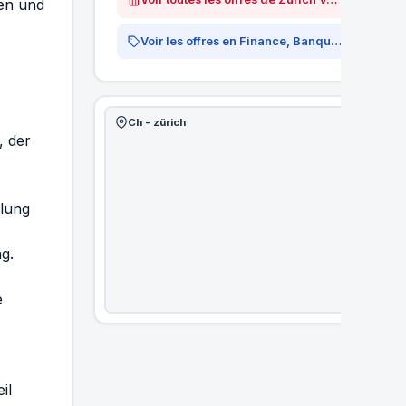
sen und
Voir les offres en Finance, Banque &amp; Assurances
Ch - zürich
, der
klung
g.
e
il