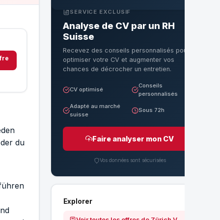
SERVICE EXCLUSIF
Analyse de CV par un RH
Suisse
Recevez des conseils personnalisés pour
ffre
optimiser votre CV et augmenter vos
chances de décrocher un entretien.
Conseils
CV optimisé
personnalisés
Adapté au marché
Sous 72h
suisse
eden
Faire analyser mon CV
 der du
Vos données sont sécurisées
 führen
Explorer
und
Voir toutes les offres de Zürich Versicherungs-Gesellschaft AG / Zurich Insurance Company Ltd / Zurich Compagnie d&#039;Assurances SA