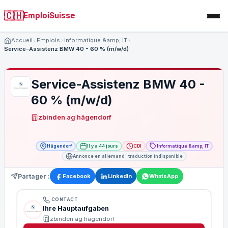
🇨🇭
EmploiSuisse
Accueil
Emplois
Informatique &amp; IT
Service-Assistenz BMW 40 - 60 % (m/w/d)
Service-Assistenz BMW 40 -
60 % (m/w/d)
zbinden ag hägendorf
Hägendorf
Il y a 44 jours
CDI
Informatique &amp; IT
Annonce en allemand · traduction indisponible
Partager :
Facebook
LinkedIn
WhatsApp
CONTACT
Ihre Hauptaufgaben
zbinden ag hägendorf