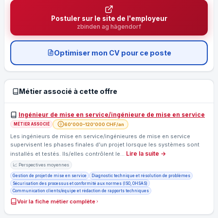
Postuler sur le site de l'employeur
zbinden ag hägendorf
Optimiser mon CV pour ce poste
Métier associé à cette offre
Ingénieur de mise en service/ingénieure de mise en service
60'000–120'000 CHF/an
MÉTIER ASSOCIÉ
Les ingénieurs de mise en service/ingénieures de mise en service
supervisent les phases finales d’un projet lorsque les systèmes sont
Lire la suite →
installés et testés. Ils/elles contrôlent le…
📈 Perspectives moyennes
Gestion de projet de mise en service
Diagnostic technique et résolution de problèmes
Sécurisation des processus et conformité aux normes (ISO, OHSAS)
Communication clients/équipe et rédaction de rapports techniques
Voir la fiche métier complète