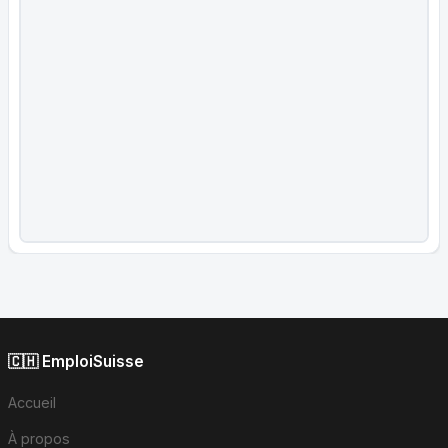
🇨🇭 EmploiSuisse
Accueil
À propos