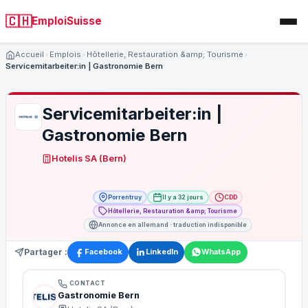
🇨🇭
EmploiSuisse
Accueil
Emplois
Hôtellerie, Restauration &amp; Tourisme
Servicemitarbeiter:in | Gastronomie Bern
Servicemitarbeiter:in |
Gastronomie Bern
Hotelis SA (Bern)
Porrentruy
Il y a 32 jours
CDD
Hôtellerie, Restauration &amp; Tourisme
Annonce en allemand · traduction indisponible
Partager :
Facebook
LinkedIn
WhatsApp
CONTACT
Gastronomie Bern