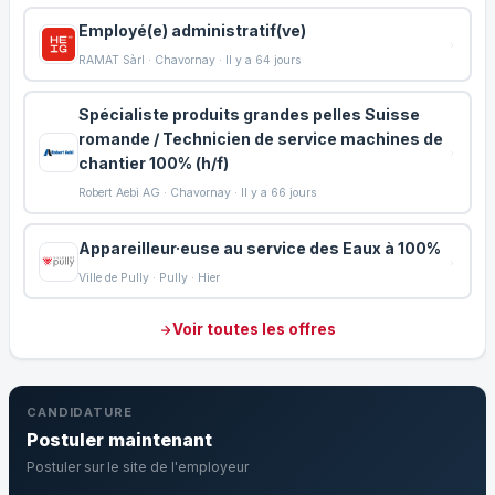
Employé(e) administratif(ve)
RAMAT Sàrl · Chavornay · Il y a 64 jours
Spécialiste produits grandes pelles Suisse
romande / Technicien de service machines de
chantier 100% (h/f)
Robert Aebi AG · Chavornay · Il y a 66 jours
Appareilleur·euse au service des Eaux à 100%
Ville de Pully · Pully · Hier
Voir toutes les offres
CANDIDATURE
Postuler maintenant
Postuler sur le site de l'employeur