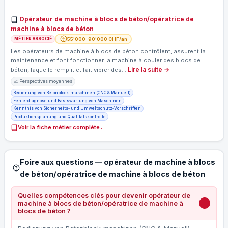
Opérateur de machine à blocs de béton/opératrice de
machine à blocs de béton
55'000–90'000 CHF/an
MÉTIER ASSOCIÉ
Les opérateurs de machine à blocs de béton contrôlent, assurent la
maintenance et font fonctionner la machine à couler des blocs de
Lire la suite →
béton, laquelle remplit et fait vibrer des…
📈 Perspectives moyennes
Bedienung von Betonblock‑maschinen (CNC & Manuell)
Fehlerdiagnose und Basiswartung von Maschinen
Kenntnis von Sicherheits‑ und Umweltschutz‑Vorschriften
Produktionsplanung und Qualitätskontrolle
Voir la fiche métier complète
Foire aux questions — opérateur de machine à blocs
de béton/opératrice de machine à blocs de béton
Quelles compétences clés pour devenir opérateur de
machine à blocs de béton/opératrice de machine à
blocs de béton ?