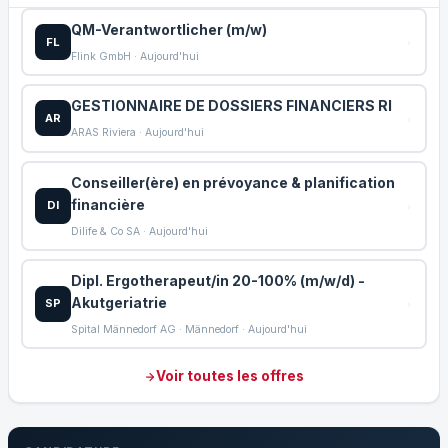
QM-Verantwortlicher (m/w)
FL
Flink GmbH · Aujourd'hui
GESTIONNAIRE DE DOSSIERS FINANCIERS RI
AR
ARAS Riviera · Aujourd'hui
Conseiller(ère) en prévoyance & planification
financière
DI
Dilife & Co SA · Aujourd'hui
Dipl. Ergotherapeut/in 20-100% (m/w/d) -
Akutgeriatrie
SP
Spital Männedorf AG · Männedorf · Aujourd'hui
Voir toutes les offres