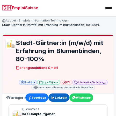
🇨🇭
EmploiSuisse
Accueil
Emplois
Information Technology
Stadt-Gärtner:in (m/w/d) mit Erfahrung im Blumenbinden, 80-100%
Stadt-Gärtner:in (m/w/d) mit
Erfahrung im Blumenbinden,
80-100%
changesolutions GmbH
Produkte
Il y a 43 jours
CDI
Information Technology
Annonce en allemand · traduction indisponible
Partager :
Facebook
LinkedIn
WhatsApp
CONTACT
Ihre Hauptaufgaben