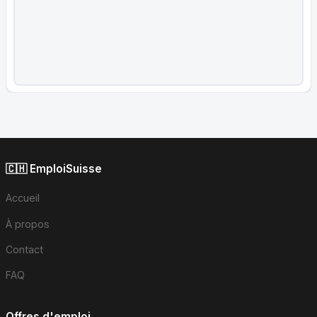
🇨🇭 EmploiSuisse
Accueil
À propos
Contact
FAQ
Offres d'emploi