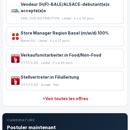
Vendeur (H/F)-BALE/ALSACE-débutant(e)s
accepté(e)s
SARL GVD DISTRIBUTION · Liestal · Il y a 36 jours
Store Manager Region Basel (m/w/d) 100%
Manor AG · Liestal · Il y a 57 jours
Verkaufsmitarbeiter:in Food/Non-Food
OTTO'S AG · Liestal · Il y a 64 jours
Stellvertreter:in Filialleitung
OTTO'S AG · Sursee · Hier
Voir toutes les offres
CANDIDATURE
Postuler maintenant