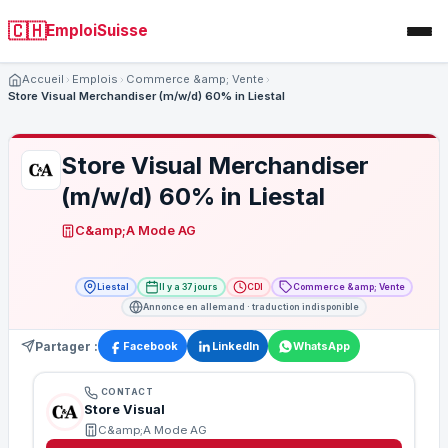
🇨🇭
EmploiSuisse
Accueil
Emplois
Commerce &amp; Vente
Store Visual Merchandiser (m/w/d) 60% in Liestal
Store Visual Merchandiser
(m/w/d) 60% in Liestal
C&amp;A Mode AG
Liestal
Il y a 37 jours
CDI
Commerce &amp; Vente
Annonce en allemand · traduction indisponible
Partager :
Facebook
LinkedIn
WhatsApp
CONTACT
Store Visual
C&amp;A Mode AG