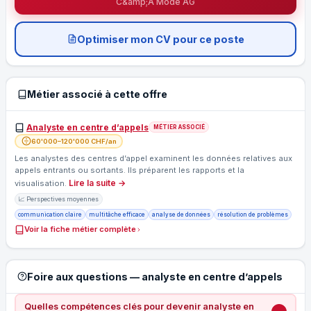
C&amp;A Mode AG
Optimiser mon CV pour ce poste
Métier associé à cette offre
Analyste en centre d’appels
MÉTIER ASSOCIÉ
60'000–120'000 CHF/an
Les analystes des centres d’appel examinent les données relatives aux
appels entrants ou sortants. Ils préparent les rapports et la
Lire la suite →
visualisation.
📈 Perspectives moyennes
communication claire
multitâche efficace
analyse de données
résolution de problèmes
Voir la fiche métier complète
Foire aux questions — analyste en centre d’appels
Quelles compétences clés pour devenir analyste en