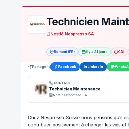
Technicien Maint
Nestlé Nespresso SA
Romont (FR)
Il y a 31 jours
CDI
Partager :
Facebook
LinkedIn
WhatsA
CONTACT
Technicien Maintenance
Nestlé Nespresso SA
Chez Nespresso Suisse nous pensons qu’il est 
contribuer positivement à changer les vies et