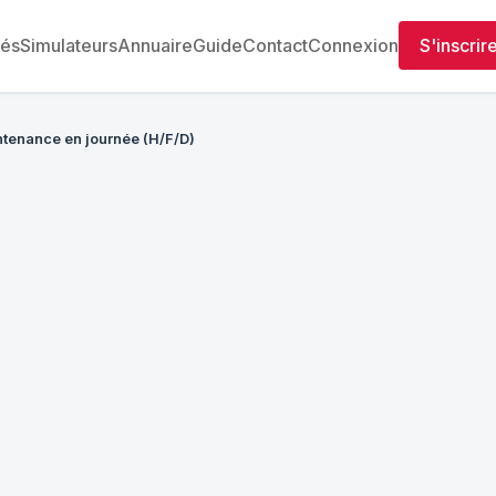
tés
Simulateurs
Annuaire
Guide
Contact
Connexion
S'inscrir
tenance en journée (H/F/D)