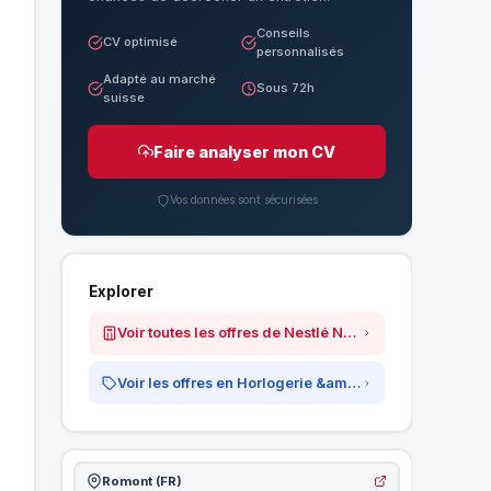
Conseils
CV optimisé
personnalisés
Adapté au marché
Sous 72h
suisse
Faire analyser mon CV
Vos données sont sécurisées
Explorer
Voir toutes les offres de Nestlé Nespresso SA
Voir les offres en Horlogerie &amp; Luxe
Romont (FR)