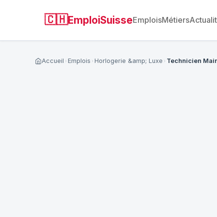
🇨🇭
EmploiSuisse
Emplois
Métiers
Actuali
Accueil
Emplois
Horlogerie &amp; Luxe
Technicien Main