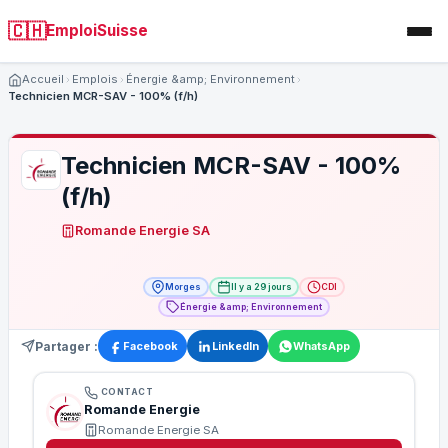
🇨🇭
EmploiSuisse
Accueil
Emplois
Énergie &amp; Environnement
Technicien MCR-SAV - 100% (f/h)
Technicien MCR-SAV - 100%
(f/h)
Romande Energie SA
Morges
Il y a 29 jours
CDI
Énergie &amp; Environnement
Partager :
Facebook
LinkedIn
WhatsApp
CONTACT
Romande Energie
Romande Energie SA