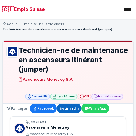
🇨🇭
EmploiSuisse
Accueil
Emplois
Industrie divers
Technicien-ne de maintenance en ascenseurs itinérant (jumper)
Technicien-ne de maintenance
en ascenseurs itinérant
(jumper)
Ascenseurs Menétrey S.A.
Romont (FR)
Il y a 30 jours
CDI
Industrie divers
Partager :
Facebook
LinkedIn
WhatsApp
CONTACT
Ascenseurs Menétrey
Ascenseurs Menétrey S.A.