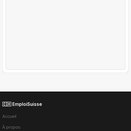
🇨🇭 EmploiSuisse
Accueil
À propos