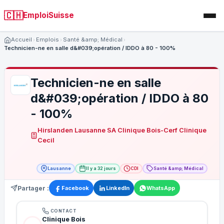
🇨🇭
EmploiSuisse
Accueil
Emplois
Santé &amp; Médical
Technicien-ne en salle d&#039;opération / IDDO à 80 - 100%
Technicien-ne en salle
d&#039;opération / IDDO à 80
- 100%
Hirslanden Lausanne SA Clinique Bois-Cerf Clinique
Cecil
Lausanne
Il y a 32 jours
CDI
Santé &amp; Médical
Partager :
Facebook
LinkedIn
WhatsApp
CONTACT
Clinique Bois